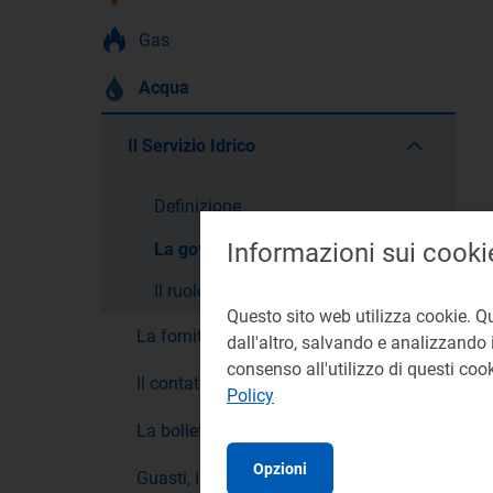
Gas
Acqua
Il Servizio Idrico
Definizione
Informazioni sui cooki
La governance
Il ruolo dell'Autorità
Questo sito web utilizza cookie. Q
La fornitura
dall'altro, salvando e analizzando i
consenso all'utilizzo di questi co
Il contatore
Policy
La bolletta
Opzioni
Guasti, interruzioni e sicurezza