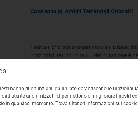
Cosa sono gli Ambiti Territoriali Ottimali?
I servizi idrici sono organizzati sulla base deg
porzioni di territorio la cui delimitazione è de
seguenti principi:
es
unicità del bacino idrografico o del sub-b
unicità della gestione;
uesti hanno due funzioni: da un lato garantiscono le funzionalità
adeguatezza delle dimensioni gestionali, 
 dati utente anonimizzati, ci permettono di migliorare i nostri cont
demografici e tecnici.
okie in qualsiasi momento. Trova ulteriori informazioni sui cooki
Ad oggi si contano 64 ATO, 12 dei quali coinci