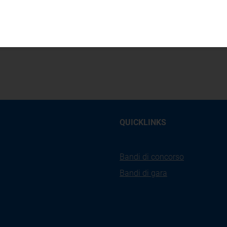
Riferimenti:
D. lgs. n. 152/06, art. 147
Ultimo aggiornamento:
23 maggio 201
QUICKLINKS
Bandi di concorso
Bandi di gara