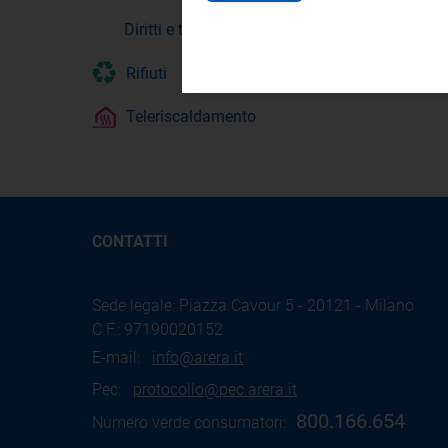
Diritti e tutele
Rifiuti
Teleriscaldamento
CONTATTI
Sede legale: Piazza Cavour 5 - 20121 - Milano
C.F.: 97190020152
E-mail:
info@arera.it
Pec:
protocollo@pec.arera.it
800.166.654
Numero verde consumatori: