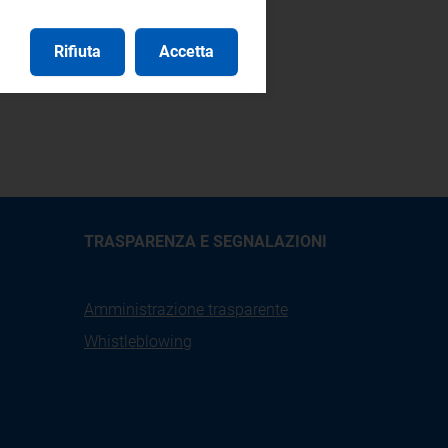
Rifiuta
Accetta
7
.
TRASPARENZA E SEGNALAZIONI
Amministrazione trasparente
Whistleblowing