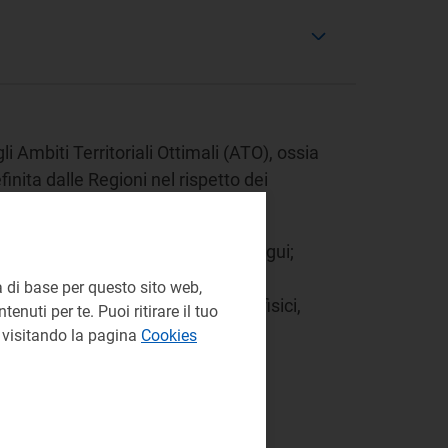
li Ambiti Territoriali Ottimali (ATO), ossia
finita dalle Regioni nel rispetto dei
acino o dei bacini idrografici contigui;
 di base per questo sito web,
definita sulla base di parametri fisici,
enuti per te. Puoi ritirare il tuo
e visitando la pagina
Cookies
dono con il territorio regionale.