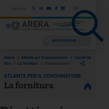
X
Linkedin
Youtube
Facebook
Instagram
ITA
Seguici su:
AREA OPERATORI
Condividi
Home
/
Atlante per il consumatore
/
Gas
/
La fornitura
/
Disattivazione
ATLANTE PER IL CONSUMATORE
La fornitura