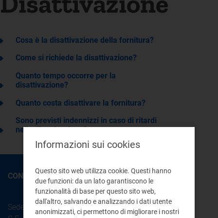
Disattivazione
Cosa è la disattivazione della fornitura?
Come si richiede la disattivazione?
Quanto tempo occorre per la
disattivazione?
Quanto costa disattivare la fornitura?
Sono previsti indennizzi in caso di ritardi
nella disattivazione?
Informazioni sui cookies
Questo sito web utilizza cookie. Questi hanno
CONTATTI
due funzioni: da un lato garantiscono le
funzionalità di base per questo sito web,
dall'altro, salvando e analizzando i dati utente
Sede legale: Piazza Cavour 5 - 20121 - Milano
anonimizzati, ci permettono di migliorare i nostri