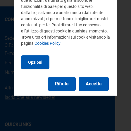
due funzioni: da un lato garantiscono le
funzionalità di base per questo sito web,
dall'altro, salvando e analizzando i dati utente
anonimizzati, ci permettono di migliorare i nostri
CONTATTI
contenuti per te. Puoi ritirare il tuo consenso
all'utilizzo di questi cookie in qualsiasi momento.
Trova ulteriori informazioni sui cookie visitando la
Sede legale: Piazza Cavour 5 - 20121 - Milano
pagina
Cookies Policy
C.F.: 97190020152
E-mail:
info@arera.it
Opzioni
Pec:
protocollo@pec.arera.it
800.166.654
Numero verde consumatori:
Rifiuta
Accetta
Altri contatti
Iscrizione alla newsletter
QUICKLINKS