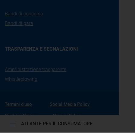
Bandi di concorso
Bandi di gara
TRASPARENZA E SEGNALAZIONI
Amministrazione trasparente
Whistleblowing
Termini d'uso
Social Media Policy
Cookies Policy
Privacy Policy
ATLANTE PER IL CONSUMATORE
Accessibilità
Gestione Cookies