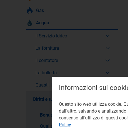
Gas
Acqua
Il Servizio Idrico
La fornitura
Il contatore
La bolletta
Guasti, interruzioni e sicurezza
Informazioni sui cooki
Diritti e tutele
Questo sito web utilizza cookie. Q
dall'altro, salvando e analizzando i
Bonus acqua
consenso all'utilizzo di questi co
Policy
Qualità del servizio