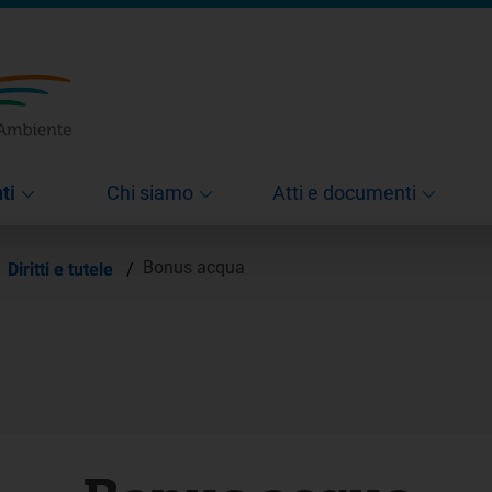
ti
Chi siamo
Atti e documenti
Bonus acqua
Diritti e tutele
/