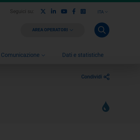
X
Linkedin
Youtube
Facebook
Instagram
Seguici su:
ITA
AREA OPERATORI
Comunicazione
Dati e statistiche
Condividi