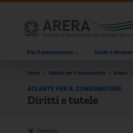
Per il consumatore
Guide e strumen
/
Home
Atlante per il consumatore
/
Acqua
/
ATLANTE PER IL CONSUMATORE
Diritti e tutele
Elettricità