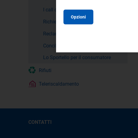
I call center
Opzioni
Richiesta informazioni
Reclami
Conciliazione
Lo Sportello per il consumatore
Rifiuti
Teleriscaldamento
CONTATTI