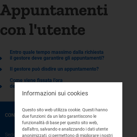
Appuntamenti
con l'utente
Entro quale tempo massimo dalla richiesta
il gestore deve garantire gli appuntamenti?
Il gestore può disdire un appuntamento?
Come viene fissata l’ora
dell’appuntamento?
Informazioni sui cookies
Questo sito web utilizza cookie. Questi hanno
CONTATTI
due funzioni: da un lato garantiscono le
funzionalità di base per questo sito web,
dall'altro, salvando e analizzando i dati utente
Sede legale: Piazza Cavour 5 - 20121 - Milano
anonimizzati, ci permettono di migliorare i nostri