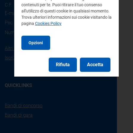
C.F.: 97190020152
contenuti per te. Puoi ritirare il tuo consenso
all'utilizzo di questi cookie in qualsiasi momento.
E-mail:
info@arera.it
Trova ulteriori informazioni sui cookie visitando la
Pec:
protocollo@pec.arera.it
pagina
Cookies Policy
800.166.654
Numero verde consumatori:
Opzioni
Altri contatti
Iscrizione alla newsletter
Rifiuta
Accetta
QUICKLINKS
Bandi di concorso
Bandi di gara