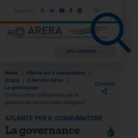
X
Linkedin
Youtube
Facebook
Instagram
ITA
Seguici su:
AREA OPERATORI
Home
/
Atlante per il consumatore
/
Acqua
/
Il Servizio Idrico
/
Condividi
La governance
/
Come avviene l’affidamento per la
gestione del servizio idrico integrato?
ATLANTE PER IL CONSUMATORE
La governance