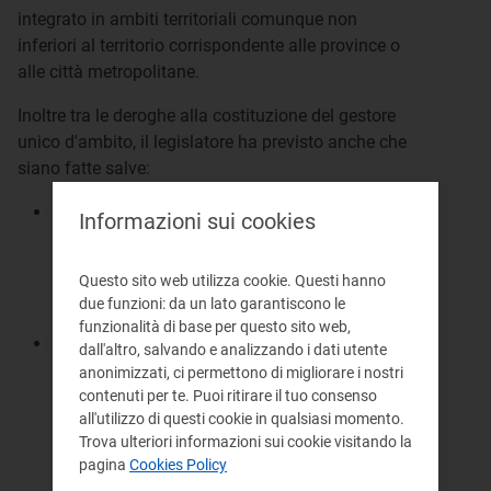
integrato in ambiti territoriali comunque non
inferiori al territorio corrispondente alle province o
alle città metropolitane.
Inoltre tra le deroghe alla costituzione del gestore
unico d'ambito, il legislatore ha previsto anche che
siano fatte salve:
le gestioni del servizio idrico in forma
Informazioni sui cookies
autonoma nei comuni montani con
popolazione inferiore a 1.000 abitanti già
Questo sito web utilizza cookie. Questi hanno
istituite ai sensi del comma 5 dell'articolo 148
due funzioni: da un lato garantiscono le
del D.lgs 152/06;
funzionalità di base per questo sito web,
le gestioni del servizio idrico in forma
dall'altro, salvando e analizzando i dati utente
autonoma esistenti, nei comuni che
anonimizzati, ci permettono di migliorare i nostri
presentano contestualmente le seguenti
contenuti per te. Puoi ritirare il tuo consenso
all'utilizzo di questi cookie in qualsiasi momento.
caratteristiche: approvvigionamento idrico da
Trova ulteriori informazioni sui cookie visitando la
fonti qualitativamente pregiate; sorgenti
pagina
Cookies Policy
ricadenti in parchi naturali o aree naturali