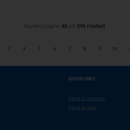
Numero pagine:
60
per
596 risultati
.
3
4
5
6
7
8
9
10
QUICKLINKS
Bandi di concorso
Bandi di gara