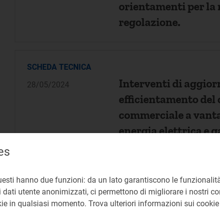
orientamenti per la 
regolazione.
SCHEDA TECNICA
Interventi di aggio
28/05/2024
efficientamento del 
commerciale a vantag
energia elettrica e 
es
SCHEDA TECNICA
uesti hanno due funzioni: da un lato garantiscono le funzionalità
Superamento del pre
 dati utente anonimizzati, ci permettono di migliorare i nostri cont
28/05/2024
okie in qualsiasi momento. Trova ulteriori informazioni sui cooki
relativa componente