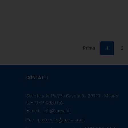
Prima
1
2
CONTATTI
Sede legale: Piazza Cavour 5 - 20121 - Milano
C.F.: 97190020152
E-mail:
info@arera.it
Pec:
protocollo@pec.arera.it