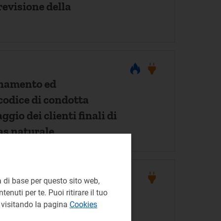
revisione della
rnamento ed
codice di condotta
gio dei clienti finali di
gas naturale
 di base per questo sito web,
zzo unico nazionale e
enuti per te. Puoi ritirare il tuo
e visitando la pagina
Cookies
 perequativa.