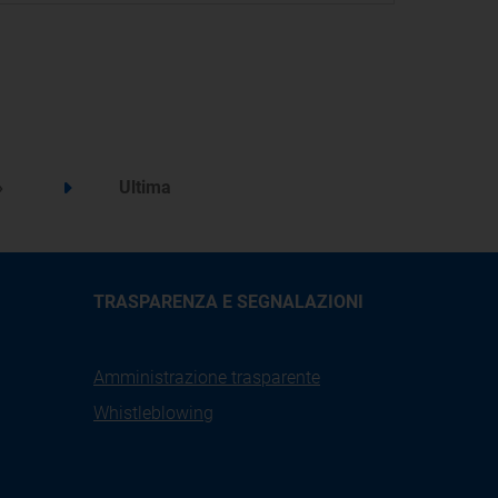
»
Ultima
Step successivo
TRASPARENZA E SEGNALAZIONI
Amministrazione trasparente
Whistleblowing