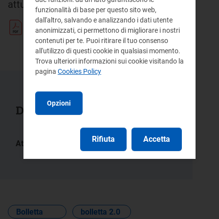
attuali regimi di tutela.
funzionalità di base per questo sito web,
dall'altro, salvando e analizzando i dati utente
Testo
anonimizzati, ci permettono di migliorare i nostri
contenuti per te. Puoi ritirare il tuo consenso
pdf 220 KB
all'utilizzo di questi cookie in qualsiasi momento.
Trova ulteriori informazioni sui cookie visitando la
pagina
Cookies Policy
Opzioni
Documenti collegati
Rifiuta
Accetta
Atti:
136/2024/R/com
Bolletta
bolletta 2.0