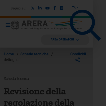
X
Linkedin
Youtube
Facebook
Instagram
ITA
Seguici su:
AREA OPERATORI
Condividi
Home
/
Schede tecniche
/
dettaglio
Scheda tecnica
Revisione della
regolazione della