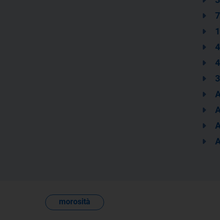
7
1
4
4
3
A
A
A
A
morosità