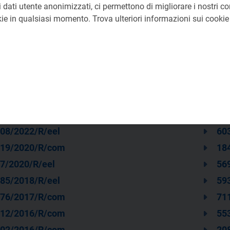
 dati utente anonimizzati, ci permettono di migliorare i nostri cont
okie in qualsiasi momento. Trova ulteriori informazioni sui cooki
62/2023/R/eel
63
08/2022/R/eel
60
19/2020/R/com
18
7/2020/R/eel
56
85/2018/R/eel
59
76/2017/R/com
71
12/2016/R/com
55
02/2016/R/com
20