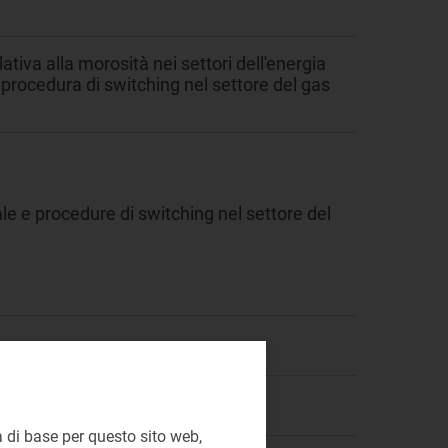
ativa alla morosità nei settori dell'energia
 procedura di switching nel settore del gas
ale e procedure di switching nel settore del
 di base per questo sito web,