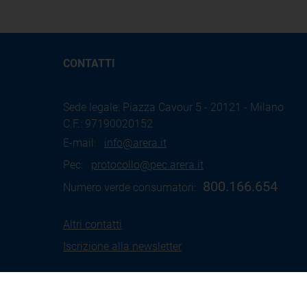
CONTATTI
Sede legale: Piazza Cavour 5 - 20121 - Milano
C.F.: 97190020152
E-mail:
info@arera.it
Pec:
protocollo@pec.arera.it
800.166.654
Numero verde consumatori:
Altri contatti
Iscrizione alla newsletter