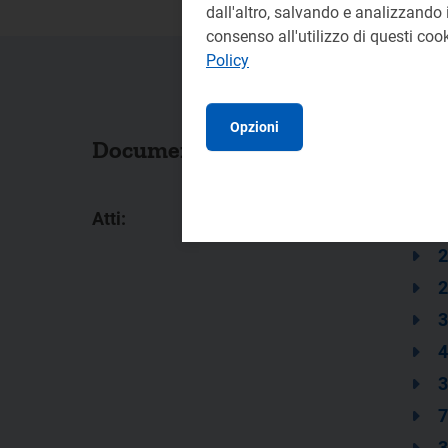
dall'altro, salvando e analizzando i
consenso all'utilizzo di questi co
Policy
Opzioni
Documenti collegati
Atti:
3
2
2
3
4
3
7
3