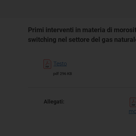
Primi interventi in materia di morosit
switching nel settore del gas natural
Testo
pdf 296 KB
Allegati:
mor