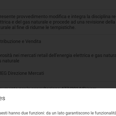
presente provvedimento modifica e integra la disciplina rel
ttrica e del gas naturale e procede ad una revisione della
urale al fine di ridurne le tempistiche.
tribuzione e Vendita
osità nei mercati retail dell’energia elettrica e gas natur
s naturale
EG Direzione Mercati
cumento per la consultazione 477/2014/R/com
es
9
uesti hanno due funzioni: da un lato garantiscono le funzionalità