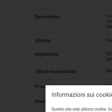
Il 
Descrizione:
ele
nat
Dis
Attività:
Mor
Argomento:
ga
DM
Ufficio responsabile:
Do
Procedimento:
Informazioni sui cooki
86
Riunione:
Questo sito web utilizza cookie. Q