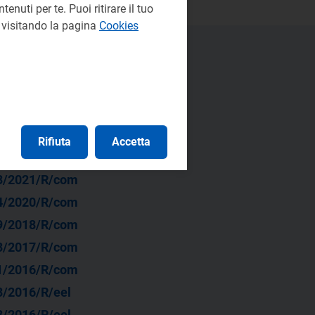
enuti per te. Puoi ritirare il tuo
e visitando la pagina
Cookies
Rifiuta
Accetta
8/2022/R/eel
3/2021/R/com
4/2020/R/com
9/2018/R/com
3/2017/R/com
1/2016/R/com
3/2016/R/eel
8/2016/R/eel