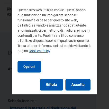
Riunione:
Questo sito web utilizza cookie. Questi hanno
937
due funzioni: da un lato garantiscono le
funzionalità di base per questo sito web,
dall'altro, salvando e analizzando i dati utente
anonimizzati, ci permettono di migliorare i nostri
contenuti per te. Puoi ritirare il tuo consenso
all'utilizzo di questi cookie in qualsiasi momento.
Trova ulteriori informazioni sui cookie visitando la
pagina
Cookies Policy
Documenti collegati
Opzioni
Atti:
109/2017/R/eel
446/2016/R/eel
268/2016/R/eel
258/2015/R/com
Rifiuta
Accetta
82/2014/R/eel
Scheda tecnica:
Interventi in materia di risoluzione dei