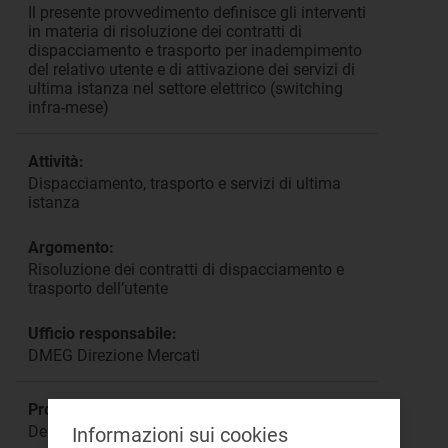
Il presente provvedimento definisce gli interventi
in materia di risoluzione dei contratti di
dispacciamento e trasporto per inadempimento
del relativo utente e di attivazione dei servizi di
ultima istanza nel settore elettrico (switching
infra-mese)
Attività:
Dispacciamento, trasporto e servizi di ultima
istanza
Argomento:
Risoluzione dei contratti di dispacciamento e
trasporto dell’utente
Ufficio responsabile:
DMEG Direzione Mercati
Procedimento:
Deliberazione 268/2016/R/eel
Informazioni sui cookies