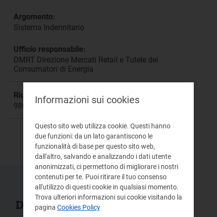
Argomento:
Sistema Indennitario
Ufficio responsabile:
DMRT Direzione Mercati Retail e Tutele dei
Consumatori di Energia
Riunione:
Informazioni sui cookies
980
Questo sito web utilizza cookie. Questi hanno
due funzioni: da un lato garantiscono le
funzionalità di base per questo sito web,
dall'altro, salvando e analizzando i dati utente
anonimizzati, ci permettono di migliorare i nostri
contenuti per te. Puoi ritirare il tuo consenso
all'utilizzo di questi cookie in qualsiasi momento.
Trova ulteriori informazioni sui cookie visitando la
Documenti collegati
pagina
Cookies Policy