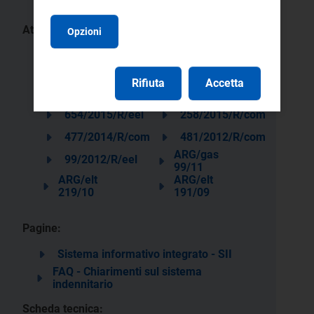
Atti:
Opzioni
91/2026/R/eel
59/2026/R/com
219/2020/R/com
406/2018/R/com
Rifiuta
Accetta
413/2016/R/com
383/2016/E/com
654/2015/R/eel
258/2015/R/com
477/2014/R/com
481/2012/R/com
ARG/gas
99/2012/R/eel
99/11
ARG/elt
ARG/elt
219/10
191/09
Pagine:
Sistema informativo integrato - SII
FAQ - Chiarimenti sul sistema
indennitario
Scheda tecnica: