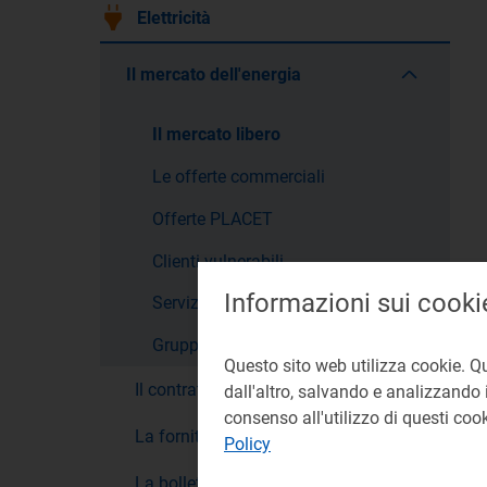
Elettricità
Il mercato dell'energia
Il mercato libero
Le offerte commerciali
Offerte PLACET
Clienti vulnerabili
Informazioni sui cooki
Servizio a tutele graduali
Gruppi d'acquisto
Questo sito web utilizza cookie. Q
Il contratto
dall'altro, salvando e analizzando i
consenso all'utilizzo di questi co
La fornitura
Policy
La bolletta