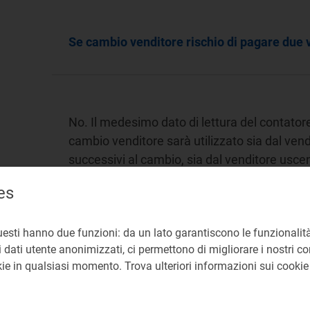
Se cambio venditore rischio di pagare due v
No. Il medesimo dato di lettura del contator
cambio venditore sarà utilizzato sia dal vend
successivi al cambio, sia dal venditore usce
nella bolletta di chiusura.
es
Mercato libero
Cambio venditore
Co
uesti hanno due funzioni: da un lato garantiscono le funzionalità
 dati utente anonimizzati, ci permettono di migliorare i nostri cont
Lettura del contatore
okie in qualsiasi momento. Trova ulteriori informazioni sui cooki