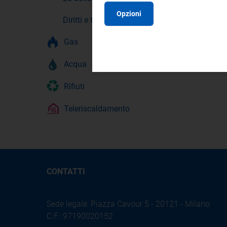
Opzioni
Diritti e tutele
Gas
Acqua
Rifiuti
Teleriscaldamento
CONTATTI
Sede legale: Piazza Cavour 5 - 20121 - Milano
C.F.: 97190020152