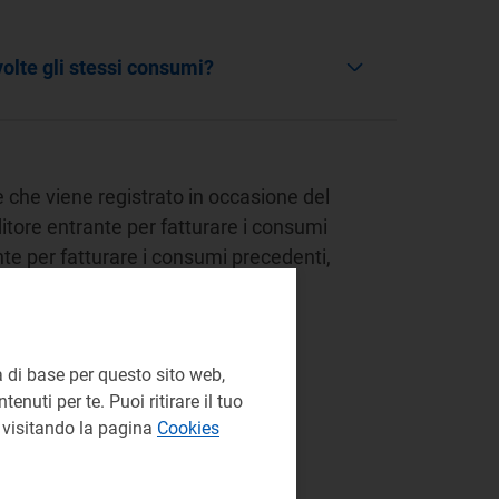
olte gli stessi consumi?
e che viene registrato in occasione del
itore entrante per fatturare i consumi
nte per fatturare i consumi precedenti,
nsumo
Bolletta
 di base per questo sito web,
enuti per te. Puoi ritirare il tuo
e visitando la pagina
Cookies