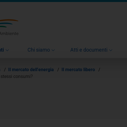
ti
Chi siamo
Atti e documenti
à
/
Il mercato dell'energia
/
Il mercato libero
/
i stessi consumi?