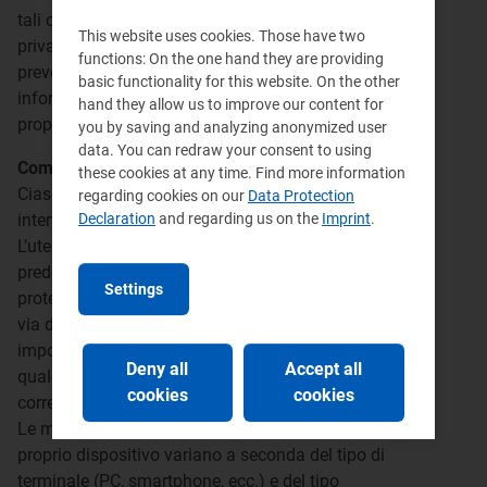
tali cookie possono avere nell’ambito della sfera
This website uses cookies. Those have two
privata degli utenti, la normativa europea e italiana
functions: On the one hand they are providing
prevede che l’utente debba essere adeguatamente
basic functionality for this website. On the other
informato sull’uso degli stessi ed esprimere così il
hand they allow us to improve our content for
proprio valido consenso.
you by saving and analyzing anonymized user
data. You can redraw your consent to using
Come si eliminano i cookie?
these cookies at any time. Find more information
Ciascun utente può modificare l’utilizzo dei cookie
regarding cookies on our
Data Protection
intervenendo sulle impostazioni del browser in uso.
Declaration
and regarding us on the
Imprint
.
L’utente è abilitato a modificare la configurazione
predefinita (di default) e, impostando il livello di
Settings
protezione più elevato, disabilitare tutti i cookie in
via definitiva. È bene notare, però, che questa
impostazione potrebbe rendere inutilizzabile il Sito,
Deny all
Accept all
qualora si bloccassero cookie indispensabili per la
cookies
cookies
corretta erogazione delle funzionalità.
Le modalità per bloccare o eliminare i cookie dal
proprio dispositivo variano a seconda del tipo di
terminale (PC, smartphone, ecc.) e del tipo