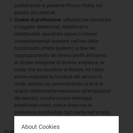
pubblicando la presente Privacy Policy sul
proprio sito internet.
Cookie di profilazione
: utilizzati per ricondurre
a soggetti determinati, identificati o
identificabili, specifiche azioni o schemi
comportamentali ricorrenti nell’uso delle
funzionalità offerte (pattern) al fine del
raggruppamento dei diversi profili all’interno
di cluster omogenei di diversa ampiezza, in
modo che sia possibile al titolare, tra l’altro,
anche modulare la fornitura del servizio in
modo sempre più personalizzato al di là di
quanto strettamente necessario all’erogazione
del servizio, nonché inviare messaggi
pubblicitari mirati, cioè in linea con le
preferenze manifestate dall’utente nell’ambito
della navigazione in rete.
About Cookies
In ragione della particolare invasività che