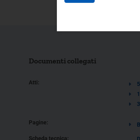
Documenti collegati
Atti:
5
1
3
Pagine:
B
Scheda tecnica:
D