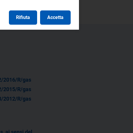
Rifiuta
Accetta
2/2016/R/gas
2/2015/R/gas
8/2012/R/gas
s, ai sensi del