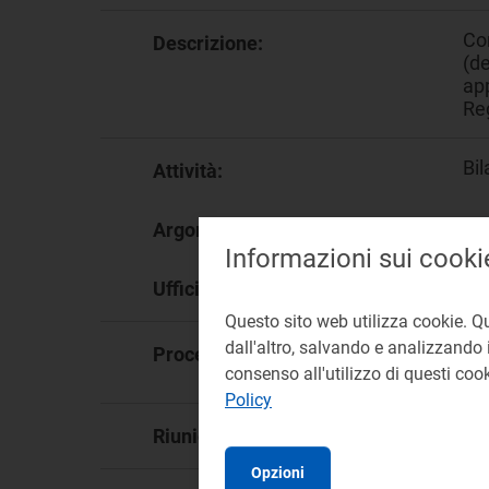
Con
Descrizione:
(de
ap
Re
Bi
Attività:
Bi
Argomento:
Informazioni sui cooki
DM
Ufficio responsabile:
Questo sito web utilizza cookie. Q
dall'altro, salvando e analizzando i
De
Procedimento:
Co
consenso all'utilizzo di questi co
Policy
88
Riunione:
Opzioni