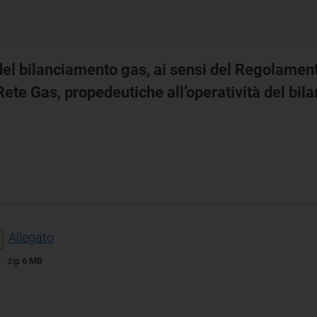
tà del bilanciamento gas, ai sensi del Regolam
Rete Gas, propedeutiche all’operatività del bi
Allegato
zip 6 MB