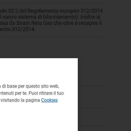
rticolo 52.2 del Regolamento europeo 312/2014
el nuovo sistema di bilanciamento). Inoltre si
sso da Snam Rete Gas che oltre a recepire il
mento 312/2014.
 di base per questo sito web,
enuti per te. Puoi ritirare il tuo
e visitando la pagina
Cookies