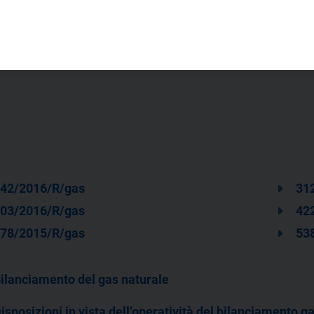
42/2016/R/gas
31
03/2016/R/gas
42
78/2015/R/gas
53
ilanciamento del gas naturale
isposizioni in vista dell’operatività del bilanciamento ga