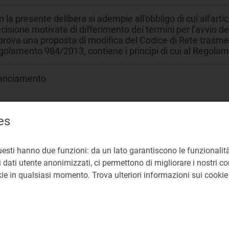
 la presente delibera si adempie all'obbligo di cui all'a
cisione motivata di differimento dei termini per l'avvio d
prova una proposta di modifica del Codice di Rete trasme
golamento 984/2013, contiene i princìpi di cui al Regola
lanciamento
lanciamento gas
es
EG Direzione Mercati
uesti hanno due funzioni: da un lato garantiscono le funzionalità
 dati utente anonimizzati, ci permettono di migliorare i nostri cont
liberazioni: ARG/gas 45/11, 538/2012/R/gas
nsultazioni: 378/2015/R/gas, 422/2015/R/gas
okie in qualsiasi momento. Trova ulteriori informazioni sui cooki
6