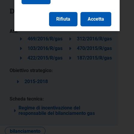
Documenti collegati
Rifiuta
Accetta
Atti:
469/2016/R/gas
312/2016/R/gas
103/2016/R/gas
470/2015/R/gas
422/2015/R/gas
187/2015/R/gas
Obiettivo strategico:
2015-2018
Scheda tecnica:
Regime di incentivazione del
responsabile del bilanciamento gas
bilanciamento