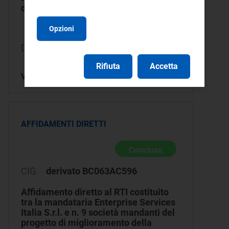
dell'Autorità ad un corso di formazione
Opzioni
Data pubblicazione:
22/06/2026
Rifiuta
Accetta
VISUALIZZA DETTAGLIO
AFFIDAMENTI DIRETTI
Conclusa
CIG:
derivato BC063AC596
Affidamento diretto al RTI costituito
tra la mandataria Enterprise Services
Italia S.r.l. e n. 9 società mandanti del
progetto di miglioramento della