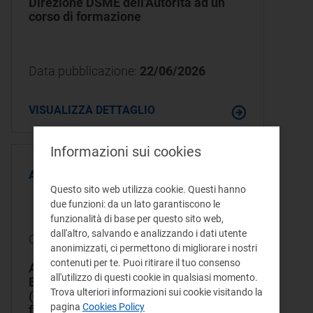
Direzione DSME dell'Autorità ad un
corso di formazione
Data pubblicazione:
22/06/2026
VISUALIZZA DETTAGLIO
Informazioni sui cookies
AFFIDAMENTI DIRETTI
Questo sito web utilizza cookie. Questi hanno
due funzioni: da un lato garantiscono le
Conclusa
funzionalità di base per questo sito web,
dall'altro, salvando e analizzando i dati utente
CIG:
BC17034EEB
anonimizzati, ci permettono di migliorare i nostri
contenuti per te. Puoi ritirare il tuo consenso
Affidamento diretto al Consiglio
all'utilizzo di questi cookie in qualsiasi momento.
Europeo dei Regolatori dell'Energia
Trova ulteriori informazioni sui cookie visitando la
(CEER) per la partecipazione di un
pagina
Cookies Policy
funzionario della Direzione DSME