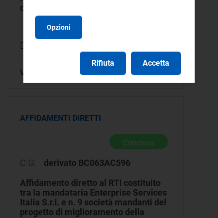
dell'Autorità ad un corso di formazione
Opzioni
Data pubblicazione:
22/06/2026
Rifiuta
Accetta
VISUALIZZA DETTAGLIO
AFFIDAMENTI DIRETTI
Conclusa
CIG:
derivato BC063AC596
Affidamento diretto al RTI costituito
tra la mandataria Enterprise Services
Italia S.r.l. e n. 9 società mandanti del
progetto di miglioramento della