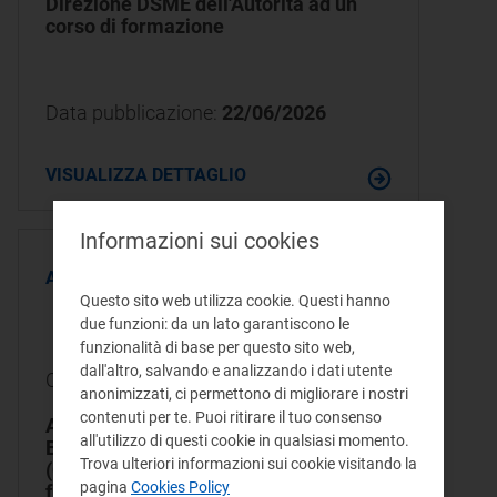
Direzione DSME dell'Autorità ad un
corso di formazione
Data pubblicazione:
22/06/2026
VISUALIZZA DETTAGLIO
Informazioni sui cookies
AFFIDAMENTI DIRETTI
Questo sito web utilizza cookie. Questi hanno
due funzioni: da un lato garantiscono le
Conclusa
funzionalità di base per questo sito web,
dall'altro, salvando e analizzando i dati utente
CIG:
BC17034EEB
anonimizzati, ci permettono di migliorare i nostri
contenuti per te. Puoi ritirare il tuo consenso
Affidamento diretto al Consiglio
all'utilizzo di questi cookie in qualsiasi momento.
Europeo dei Regolatori dell'Energia
Trova ulteriori informazioni sui cookie visitando la
(CEER) per la partecipazione di un
pagina
Cookies Policy
funzionario della Direzione DSME