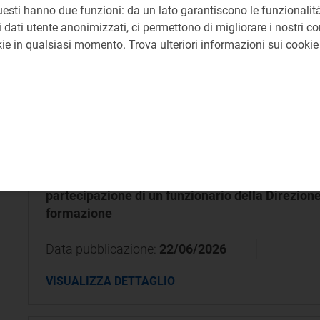
uesti hanno due funzioni: da un lato garantiscono le funzionalità
 dati utente anonimizzati, ci permettono di migliorare i nostri cont
Data pubblicazione:
22/06/2026
okie in qualsiasi momento. Trova ulteriori informazioni sui cooki
VISUALIZZA DETTAGLIO
AFFIDAMENTI DIRETTI
CIG:
BC17034EEB
Affidamento diretto al Consiglio Europeo dei Reg
partecipazione di un funzionario della Direzion
formazione
Data pubblicazione:
22/06/2026
VISUALIZZA DETTAGLIO