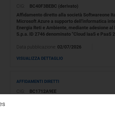
CIG:
BC40F3BEBC (derivato)
Affidamento diretto alla società Softwareone Italia
Microsoft Azure a supporto dell'informatica inte
Energia Reti e Ambiente, mediante adesione al l
S.p.a. ID 2746 denominato "Cloud IaaS e PaaS 2
Data pubblicazione:
02/07/2026
VISUALIZZA DETTAGLIO
AFFIDAMENTI DIRETTI
CIG:
BC1712A9EE
Affidamento diretto alla Florence School of Regu
es
per la partecipazione di due risorse della Direz
formazione