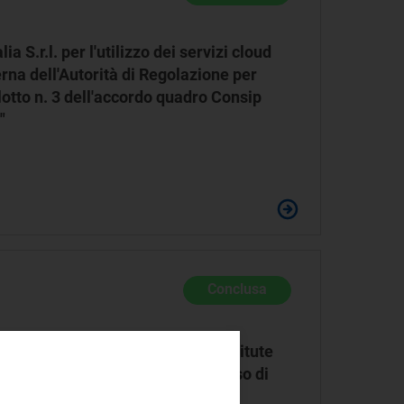
 S.r.l. per l'utilizzo dei servizi cloud
rna dell'Autorità di Regolazione per
otto n. 3 dell'accordo quadro Consip
"
Conclusa
lation - European University Institute
ione DSME dell'Autorità ad un corso di