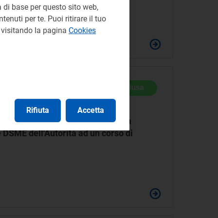
 di base per questo sito web,
enuti per te. Puoi ritirare il tuo
e visitando la pagina
Cookies
Conclusa
Rifiuta
Accetta
olatori dell'Energia (CEER) per la
e DSME dell'Autorità ad un corso di