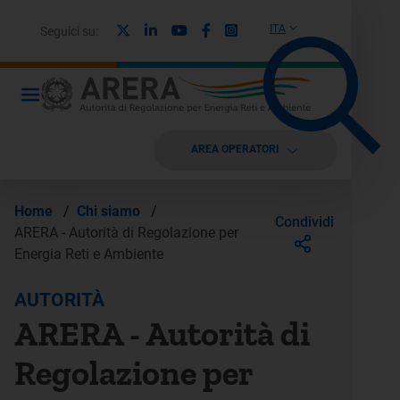
X
Linkedin
Youtube
Facebook
Instagram
ITA
Seguici su:
AREA OPERATORI
Home
/
Chi siamo
/
Condividi
ARERA - Autorità di Regolazione per
Energia Reti e Ambiente
AUTORITÀ
ARERA - Autorità di
Regolazione per