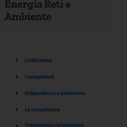
Energia Reti e
Ambiente
arrow_right
L'istituzione
arrow_right
I componenti
arrow_right
Indipendenza e autonomia
arrow_right
Le competenze
arrow_right
Trasparenza nel processo