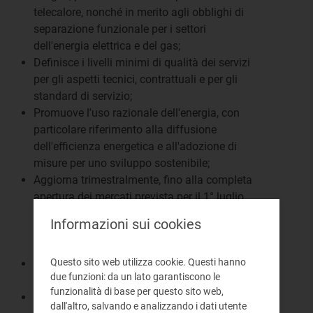
telecalore, nonché in merito agli obblighi di
separazione funzionale per i settori
dell'energia elettrica e del gas;
Definisce i livelli minimi di qualità dei servizi
per gli aspetti tecnici, contrattuali e per gli
standard di servizio;
Promuove l'uso razionale dell'energia, con
particolare riferimento alla diffusione
dell'efficienza energetica e all'adozione di
misure per uno sviluppo sostenibile;
Aggiorna trimestralmente, fino alla completa
apertura dei mercati prevista per il 1° luglio
2020, le condizioni economiche di riferimento
Informazioni sui cookies
per i clienti che non hanno scelto il mercato
libero nei settori energetici;
Questo sito web utilizza cookie. Questi hanno
Accresce i livelli di tutela, di consapevolezza e
due funzioni: da un lato garantiscono le
l'informazione ai consumatori;
funzionalità di base per questo sito web,
Svolge attività di monitoraggio, di vigilanza e
dall'altro, salvando e analizzando i dati utente