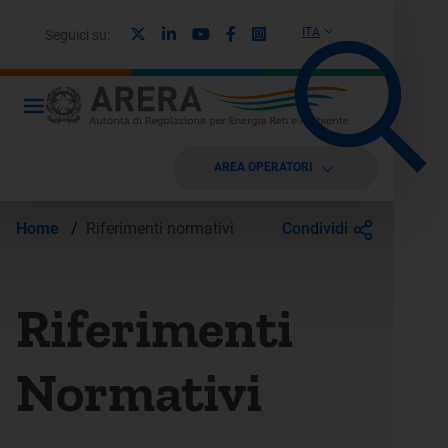
X
Linkedin
Youtube
Facebook
Instagram
ITA
Seguici su:
AREA OPERATORI
Condividi
Home
/
Riferimenti normativi
Riferimenti
Normativi