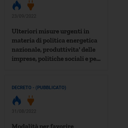
23/09/2022
Ulteriori misure urgenti in
materia di politica energetica
nazionale, produttivita' delle
imprese, politiche sociali e per
la realizzazione del Piano
nazionale di ripresa e
resilienza (PNRR).
DECRETO - (PUBBLICATO)
31/08/2022
Modalità per favorire