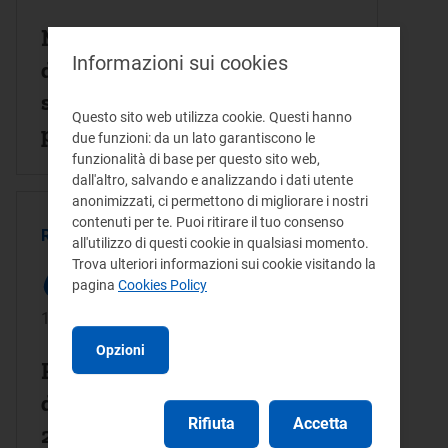
Modalita' per l'utilizzazione
Informazioni sui cookies
delle risorse del Fondo per il
sostegno delle famiglie delle
Questo sito web utilizza cookie. Questi hanno
persone con malattia grave
due funzioni: da un lato garantiscono le
funzionalità di base per questo sito web,
che utilizzano l'energia
dall'altro, salvando e analizzando i dati utente
elettrica per apparecchiature
anonimizzati, ci permettono di migliorare i nostri
contenuti per te. Puoi ritirare il tuo consenso
mediche necessarie al
REGOLAMENTO - (PUBBLICATO)
all'utilizzo di questi cookie in qualsiasi momento.
mantenimento in vita.
Trova ulteriori informazioni sui cookie visitando la
pagina
Cookies Policy
19/12/2022
Opzioni
Regolamento (UE) 2022/2576
del Consiglio del 19 dicembre
Rifiuta
Accetta
2022 che promuove la