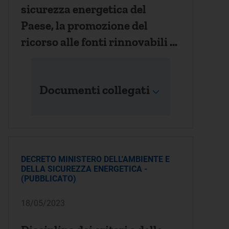
sicurezza energetica del
Paese, la promozione del
ricorso alle fonti rinnovabili di
energia, il sostegno alle
imprese a forte consumo di
Documenti collegati
energia e in materia di
ricostruzione nei territori
colpiti dagli eccezionali eventi
...
DECRETO MINISTERO DELL'AMBIENTE E
DELLA SICUREZZA ENERGETICA -
(PUBBLICATO)
18/05/2023