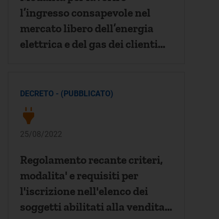
l’ingresso consapevole nel
mercato libero dell’energia
elettrica e del gas dei clienti
finali oggi serviti in maggior
tutela e le specifiche modalità
per il superamento del regime
DECRETO - (PUBBLICATO)
dei prezzi regolati per le micro
imprese a decorrere
25/08/2022
Regolamento recante criteri,
modalita' e requisiti per
l'iscrizione nell'elenco dei
soggetti abilitati alla vendita