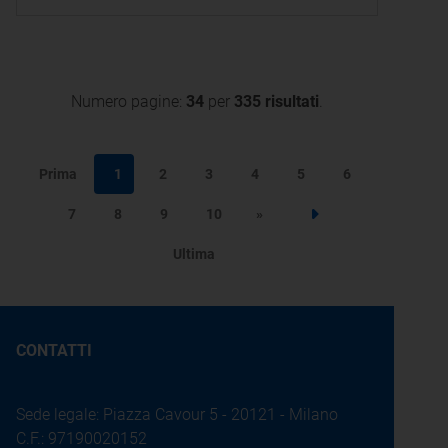
di energia elettrica ai sensi
dell'articolo 1, comma 81, della
legge 4 agosto 2017, n. 124
Numero pagine:
34
per
335 risultati
.
Prima
1
2
3
4
5
6
7
8
9
10
»
Step successivo
Ultima
CONTATTI
Sede legale: Piazza Cavour 5 - 20121 - Milano
C.F.: 97190020152