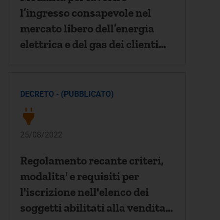
l’ingresso consapevole nel
mercato libero dell’energia
elettrica e del gas dei clienti
finali oggi serviti in maggior
tutela e le specifiche modalità
per il superamento del regime
DECRETO - (PUBBLICATO)
dei prezzi regolati per le micro
imprese a decorrere
25/08/2022
Regolamento recante criteri,
modalita' e requisiti per
l'iscrizione nell'elenco dei
soggetti abilitati alla vendita