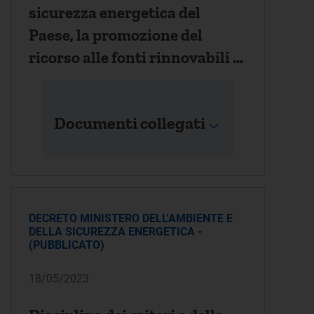
sicurezza energetica del
Paese, la promozione del
ricorso alle fonti rinnovabili di
energia, il sostegno alle
imprese a forte consumo di
Documenti collegati
energia e in materia di
ricostruzione nei territori
colpiti dagli eccezionali eventi
...
DECRETO MINISTERO DELL'AMBIENTE E
DELLA SICUREZZA ENERGETICA -
(PUBBLICATO)
18/05/2023