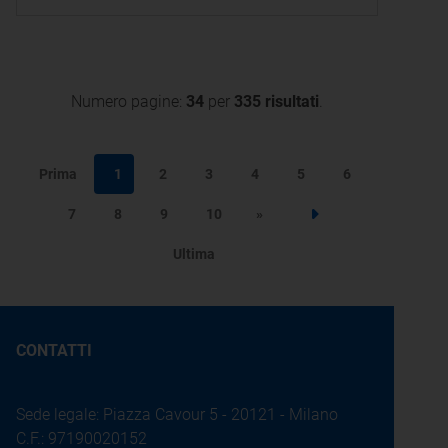
di energia elettrica ai sensi
dell'articolo 1, comma 81, della
legge 4 agosto 2017, n. 124
Numero pagine:
34
per
335 risultati
.
Prima
1
2
3
4
5
6
7
8
9
10
»
Step successivo
Ultima
CONTATTI
Sede legale: Piazza Cavour 5 - 20121 - Milano
C.F.: 97190020152