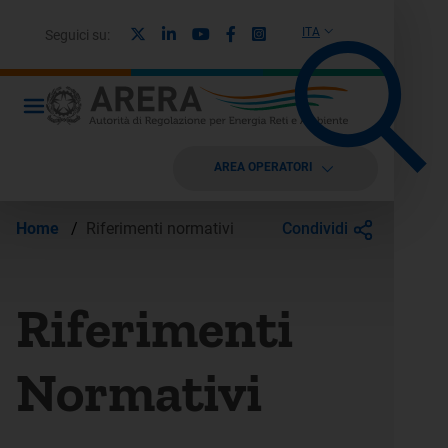
X
Linkedin
Youtube
Facebook
Instagram
ITA
Seguici su:
AREA OPERATORI
Condividi
Home
/
Riferimenti normativi
Riferimenti
Normativi