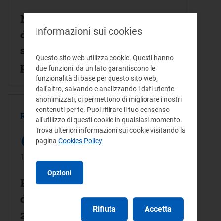
Modalita' per l'utilizzazione
Informazioni sui cookies
delle risorse del Fondo per il
sostegno delle famiglie delle
Questo sito web utilizza cookie. Questi hanno
persone con malattia grave
due funzioni: da un lato garantiscono le
funzionalità di base per questo sito web,
che utilizzano l'energia
dall'altro, salvando e analizzando i dati utente
elettrica per apparecchiature
anonimizzati, ci permettono di migliorare i nostri
contenuti per te. Puoi ritirare il tuo consenso
mediche necessarie al
REGOLAMENTO - (PUBBLICATO)
all'utilizzo di questi cookie in qualsiasi momento.
mantenimento in vita.
Trova ulteriori informazioni sui cookie visitando la
pagina
Cookies Policy
19/12/2022
Opzioni
Regolamento (UE) 2022/2576
del Consiglio del 19 dicembre
Rifiuta
Accetta
2022 che promuove la