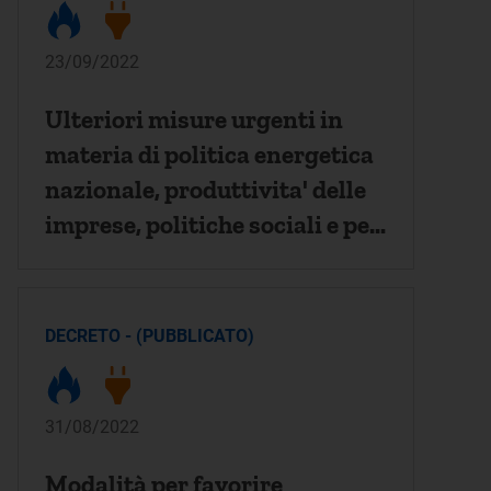
23/09/2022
Ulteriori misure urgenti in
materia di politica energetica
nazionale, produttivita' delle
imprese, politiche sociali e per
la realizzazione del Piano
nazionale di ripresa e
resilienza (PNRR).
DECRETO - (PUBBLICATO)
31/08/2022
Modalità per favorire