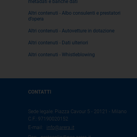
metadati e banche dati
Altri contenuti - Albo consulenti e prestatori
d’opera
Altri contenuti - Autovetture in dotazione
Altri contenuti - Dati ulteriori
Altri contenuti - Whistleblowing
CONTATTI
Sede legale: Piazza Cavour 5 - 20121 - Milano
C.F.: 97190020152
E-mail:
info@arera.it