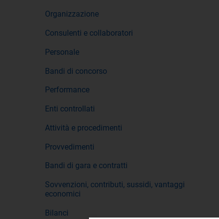
Organizzazione
Consulenti e collaboratori
Personale
Bandi di concorso
Performance
Enti controllati
Attività e procedimenti
Provvedimenti
Bandi di gara e contratti
Sovvenzioni, contributi, sussidi, vantaggi
economici
Bilanci