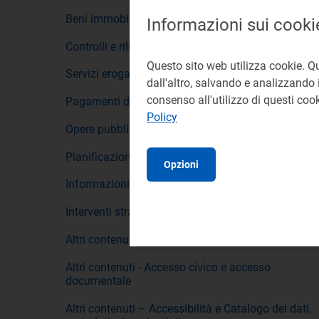
Beni immobili e gestione patrimonio
Informazioni sui cooki
Controlli e rilievi sull'Amministrazione
Questo sito web utilizza cookie. Q
Servizi erogati
dall'altro, salvando e analizzando i
consenso all'utilizzo di questi co
Pagamenti dell'amministrazione
Policy
Opere pubbliche
Pianificazione e governo del territorio
Opzioni
Informazioni ambientali
Interventi straordinari e di emergenza
Altri contenuti - Prevenzione della corruzione
Altri contenuti - Accesso civico e accesso
documentale
Altri contenuti – Accessibilità e Catalogo dei dati,