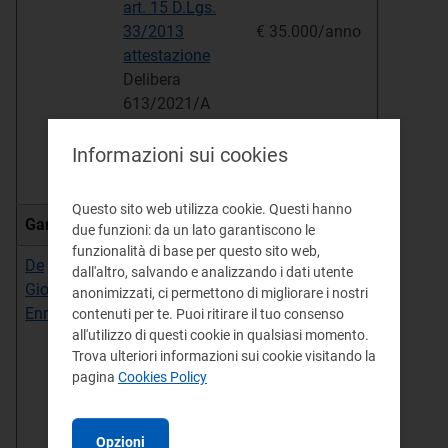
art. 15 D.Lgs.
33/2013
€ 35.000/anno
attestazione
Delibera
613/2021/A
Delibera
Informazioni sui cookies
514/2024/A
Questo sito web utilizza cookie. Questi hanno
Garante Codice etico
due funzioni: da un lato garantiscono le
funzionalità di base per questo sito web,
De
Incarico
2 anni a
dall'altro, salvando e analizzando i dati utente
Giovanni
di Garante del
decorrere dal
anonimizzati, ci permettono di migliorare i nostri
Enrico
Codice etico e di
01/07/26
contenuti per te. Puoi ritirare il tuo consenso
all'utilizzo di questi cookie in qualsiasi momento.
comportamento
Incarico
Trova ulteriori informazioni sui cookie visitando la
dell’Autorità
gratuito
pagina
Cookies Policy
Delibera
205/2026/A del
Opzioni