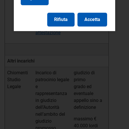
18 giugno 2026
dichiarazione ex
art. 15 D.Lgs
Rifiuta
Accetta
33/2013
attestazione
Altri incarichi
Chiomenti
Incarico di
giudizio di
Studio
patrocinio legale
primo
Legale
e
grado ed
rappresentanza
eventuale
in giudizio
appello sino a
dell’Autorità
definizione
nell’ambito del
massimo €
giudizio
40.000 lordi
promosso