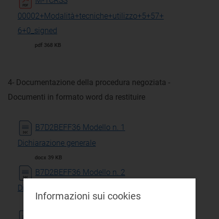
M-1CRSS
00002+Modalità+tecniche+utilizzo+5+57+
6+0_signed
pdf 368 KB
4- Documentazione della procedura negoziata -
Documenti in formato word da restituire
B7D2BEFF36 Modello n. 1
Dichiarazione generale
docx 39 KB
B7D2BEFF36 Modello n. 2
Dichiarazione ausiliaria
Informazioni sui cookies
docx 40 KB
B7D2BEFF36 Modello n. 3 Scheda