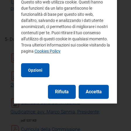
Questo sito web utilizza cookie. Questi hanno
certificazione parità di genere
due funzioni: da un lato garantiscono le
funzionalità di base per questo sito web,
docx 37 KB
dall'altro, salvando e analizzando i dati utente
anonimizzati, ci permettono di migliorare i nostri
contenuti per te. Puoi ritirare il tuo consenso
5- Documentazione della procedura negoziata
all'utilizzo di questi cookie in qualsiasi momento.
Trova ulteriori informazioni sui cookie visitando la
pagina
Cookies Policy
Chiarimenti n. 1 del 6 novembre 2025
pdf 252 KB
Opzioni
Chiarimenti n. 2 del 18 novembre
2025
Rifiuta
Accetta
pdf 253 KB
Curricula della Commissione
Giudicatrice: avv. Marco Sannia, Presidente;
pdf 537 KB
Curricula della Commissione