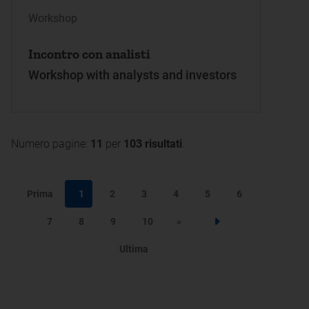
Workshop
Incontro con analisti
Workshop with analysts and investors
Numero pagine:
11
per
103 risultati
.
Prima
1
2
3
4
5
6
7
8
9
10
»
Step successivo
Ultima