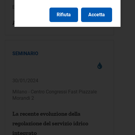
Evento online
Rifiuta
Accetta
Audizioni periodiche ARERA 2024
SEMINARIO
30/01/2024
Milano - Centro Congressi Fast Piazzale
Morandi 2
La recente evoluzione della
regolazione del servizio idrico
integrato