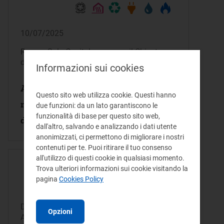
10/07/2025
Roma - Sala Capitolare presso il Chiostro
del Convento di Santa Maria sopra Minerva
Informazioni sui cookies
Autorità indipendenti e governance
Questo sito web utilizza cookie. Questi hanno
multilivello: il diritto e l’economia
due funzioni: da un lato garantiscono le
funzionalità di base per questo sito web,
della regolazione nel XXI secolo
dall'altro, salvando e analizzando i dati utente
anonimizzati, ci permettono di migliorare i nostri
contenuti per te. Puoi ritirare il tuo consenso
all'utilizzo di questi cookie in qualsiasi momento.
Trova ulteriori informazioni sui cookie visitando la
pagina
Cookies Policy
Dal 25/11/2024
Opzioni
Al 26/11/2024