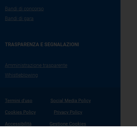
Bandi di concorso
Bandi di gara
TRASPARENZA E SEGNALAZIONI
Amministrazione trasparente
Whistleblowing
Termini d'uso
Social Media Policy
Cookies Policy
Privacy Policy
Accessibilità
Gestione Cookies
X
Linkedin
Youtube
Facebook
Instagram
Seguici su: