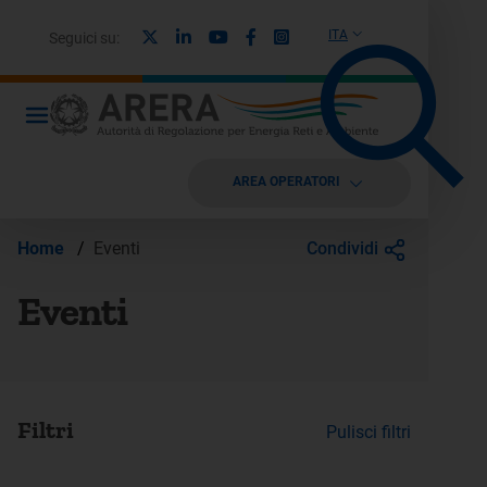
X
Linkedin
Youtube
Facebook
Instagram
ITA
Seguici su:
AREA OPERATORI
Condividi
Home
/
Eventi
Eventi
Filtri
Pulisci filtri