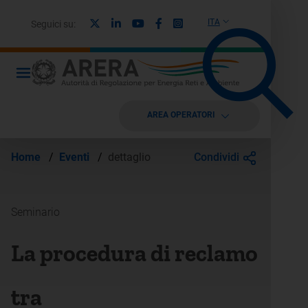
X
Linkedin
Youtube
Facebook
Instagram
ITA
Seguici su:
AREA OPERATORI
Condividi
Home
/
Eventi
/
dettaglio
Seminario
La procedura di reclamo
tra