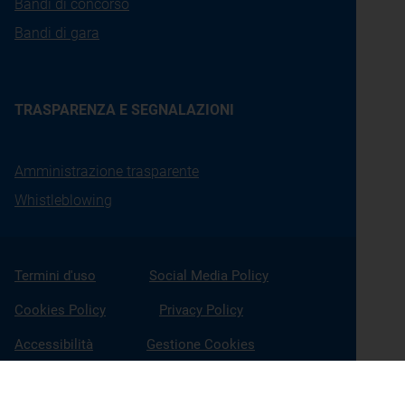
Bandi di concorso
Bandi di gara
TRASPARENZA E SEGNALAZIONI
Amministrazione trasparente
Whistleblowing
Termini d'uso
Social Media Policy
Cookies Policy
Privacy Policy
Accessibilità
Gestione Cookies
X
Linkedin
Youtube
Facebook
Instagram
Seguici su: