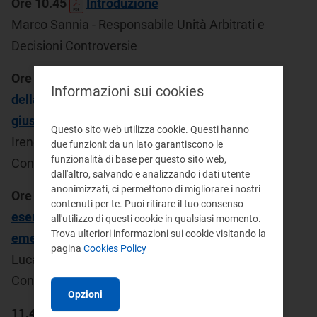
Ore 10.45
Introduzione
Marco Sannia - Responsabile Unità Arbitrati e
Decisioni Controversie
Ore 11.00
Disamina dei profili generali
Informazioni sui cookies
della disciplina di trattazione dei reclami
giustiziali
Questo sito web utilizza cookie. Questi hanno
Irene Masetti - Unità Arbitrati e Decisioni
due funzioni: da un lato garantiscono le
funzionalità di base per questo sito web,
Controversie
dall'altro, salvando e analizzando i dati utente
anonimizzati, ci permettono di migliorare i nostri
Ore 11.20
Approfondimento di alcuni
contenuti per te. Puoi ritirare il tuo consenso
esempi di applicazione della procedura
all'utilizzo di questi cookie in qualsiasi momento.
Trova ulteriori informazioni sui cookie visitando la
emersi nelle decisioni giustiziali
pagina
Cookies Policy
Luca Chiellini - Unità Arbitrati e Decisioni
Controversie
Opzioni
11.40
Illustrazione degli strumenti di