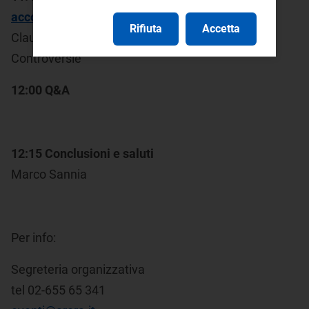
accountability della funzione giustiziale
Rifiuta
Accetta
Claudia Furini - Unità Arbitrati e Decisioni
Controversie
12:00 Q&A
12:15 Conclusioni e saluti
Marco Sannia
Per info:
Segreteria organizzativa
tel 02-655 65 341