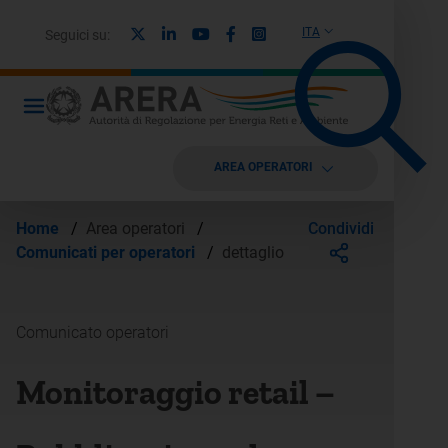
X
Linkedin
Youtube
Facebook
Instagram
ITA
Seguici su:
AREA OPERATORI
Condividi
Home
/
Area operatori
/
Comunicati per operatori
/
dettaglio
Comunicato operatori
Monitoraggio retail –