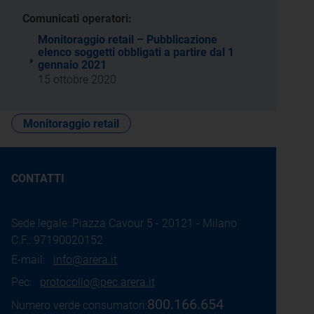
Comunicati operatori:
Monitoraggio retail – Pubblicazione
elenco soggetti obbligati a partire dal 1
gennaio 2021
15 ottobre 2020
Monitoraggio retail
CONTATTI
Sede legale: Piazza Cavour 5 - 20121 - Milano
C.F.: 97190020152
E-mail:
info@arera.it
Pec:
protocollo@pec.arera.it
800.166.654
Numero verde consumatori: