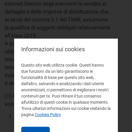
internet l'elenco degli esercenti la vendita al
dettaglio e delle imprese di distribuzione che,
ai sensi del comma 3.1 del TIMR, assumono
la qualifica di soggetti obbligati relativamente
all'anno 2019.
A partire dall'1 gennaio 2019, i soggetti
Informazioni sui cookies
obbligati di cui al precedente elenco sono
tenuti a fornire i dati di base, con frequenza
Questo sito web utilizza cookie. Questi hanno
temporale, entro i termini e con le modalità
due funzioni: da un lato garantiscono le
indicati nelle
schede tecniche
di cui all'articolo
funzionalità di base per questo sito web,
4 del TIMR.
dall'altro, salvando e analizzando i dati utente
anonimizzati, ci permettono di migliorare i nostri
[1] Ai sensi del comma 3.1 del TIMR,
contenuti per te. Puoi ritirare il tuo consenso
all'utilizzo di questi cookie in qualsiasi momento.
assumono la qualifica di soggetti obbligati:
Trova ulteriori informazioni sui cookie visitando la
pagina
Cookies Policy
tutti gli esercenti la vendita al dettaglio
che forniscono più di 50.000 punti di