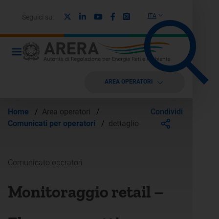
X
Linkedin
Youtube
Facebook
Instagram
ITA
Seguici su:
AREA OPERATORI
Condividi
Home
/
Area operatori
/
Comunicati per operatori
/
dettaglio
Comunicato operatori
Monitoraggio retail –