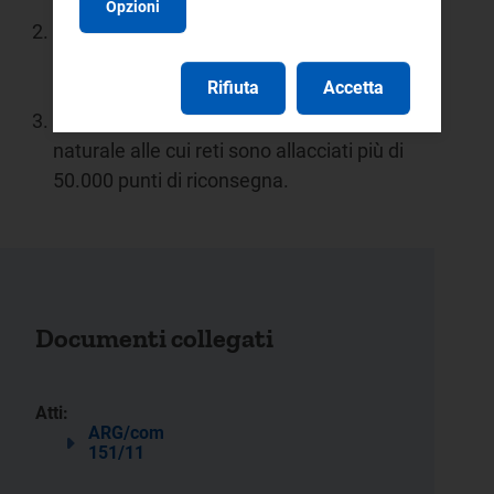
prelievo e/o di riconsegna;
Opzioni
tutte le imprese di distribuzione di
energia elettrica alle cui reti sono
Rifiuta
Accetta
allacciati più di 50.000 punti di prelievo;
tutte le imprese di distribuzione di gas
naturale alle cui reti sono allacciati più di
50.000 punti di riconsegna.
Documenti collegati
Atti:
ARG/com
151/11