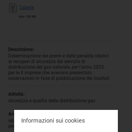
Tabelle
xlsx 130 KB
Descrizione:
Determinazione dei premi e delle penalità relativi
ai recuperi di sicurezza del servizio di
distribuzione del gas naturale, per l'anno 2023,
per le 8 imprese che avevano presentato
osservazioni in fase di pubblicazione dei risultati
Attività:
sicurezza e qualità della distribuzione gas
Argomento:
Informazioni sui cookies
applicazione della regolazione in tema di premi e
penalità