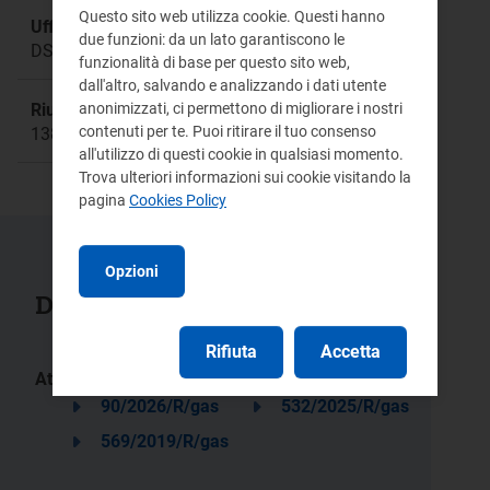
Questo sito web utilizza cookie. Questi hanno
Ufficio responsabile:
due funzioni: da un lato garantiscono le
DSME
funzionalità di base per questo sito web,
dall'altro, salvando e analizzando i dati utente
anonimizzati, ci permettono di migliorare i nostri
Riunione:
contenuti per te. Puoi ritirare il tuo consenso
1385a
all'utilizzo di questi cookie in qualsiasi momento.
Trova ulteriori informazioni sui cookie visitando la
pagina
Cookies Policy
Opzioni
Documenti collegati
Rifiuta
Accetta
Atti:
90/2026/R/gas
532/2025/R/gas
569/2019/R/gas