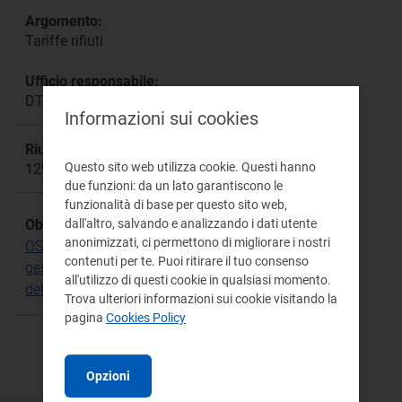
Argomento:
Tariffe rifiuti
Ufficio responsabile:
DTAC
Informazioni sui cookies
Riunione:
Questo sito web utilizza cookie. Questi hanno
1294
due funzioni: da un lato garantiscono le
funzionalità di base per questo sito web,
dall'altro, salvando e analizzando i dati utente
Obiettivo Strategico:
anonimizzati, ci permettono di migliorare i nostri
OS.17 Riconoscere i costi efficienti del servizio di
contenuti per te. Puoi ritirare il tuo consenso
gestione dei rifiuti e determinare le tariffe alla luce
all'utilizzo di questi cookie in qualsiasi momento.
del paradigma della Circular Economy
Trova ulteriori informazioni sui cookie visitando la
pagina
Cookies Policy
Opzioni