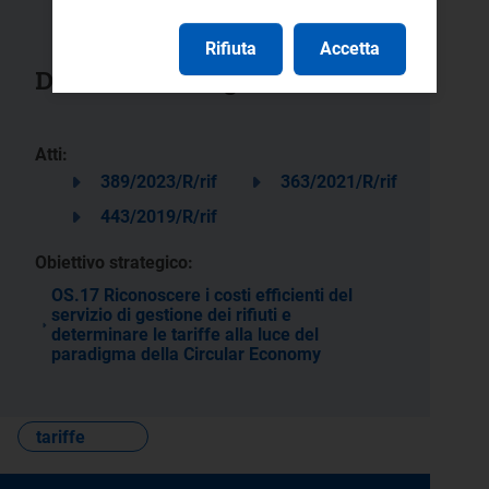
Rifiuta
Accetta
Documenti collegati
Atti:
389/2023/R/rif
363/2021/R/rif
443/2019/R/rif
Obiettivo strategico:
OS.17 Riconoscere i costi efficienti del
servizio di gestione dei rifiuti e
determinare le tariffe alla luce del
paradigma della Circular Economy
tariffe