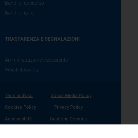
Bandi di concorso
Bandi di gara
TRASPARENZA E SEGNALAZIONI
Amministrazione trasparente
Whistleblowing
Termini d'uso
Social Media Policy
Cookies Policy
Privacy Policy
Accessibilità
Gestione Cookies
X
Linkedin
Youtube
Facebook
Instagram
Seguici su: