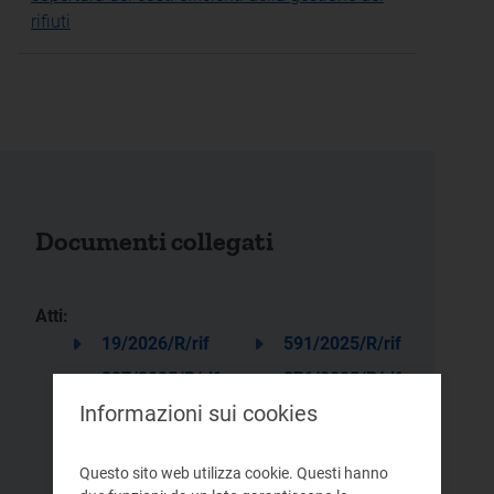
rifiuti
Documenti collegati
Atti:
19/2026/R/rif
591/2025/R/rif
397/2025/R/rif
376/2025/R/rif
Informazioni sui cookies
352/2025/R/rif
194/2025/R/rif
148/2025/R/rif
68/2025/R/rif
Questo sito web utilizza cookie. Questi hanno
41/2025/R/rif
13/2025/R/rif