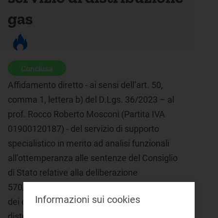
gas
Conclusa
Affidamento diretto - ai sensi dell’art. 50,
comma 1, lettera b) del D.Lgs. 36/2023 – al
prof. Rocco Roberto Mosconi (Partita IVA
01900120187) - del servizio di supporto
specialistico in merito ad analisi funzionali
all’ottemperanza alle sentenze del Consiglio
di Stato relative alla deliberazione
570/2019/R/gas in tema di riconoscimento
Informazioni sui cookies
dei costi operativi per il servizio di
distribuzione gas