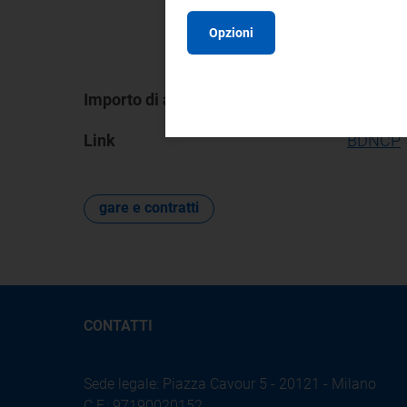
Opzioni
Importo di affidamento
15.870,00
Link
BDNCP
gare e contratti
CONTATTI
Sede legale: Piazza Cavour 5 - 20121 - Milano
C.F.: 97190020152