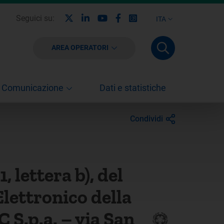
X
Linkedin
Youtube
Facebook
Instagram
Seguici su:
ITA
AREA OPERATORI
Comunicazione
Dati e statistiche
Condividi
 lettera b), del
Elettronico della
 S.p.a. – via San