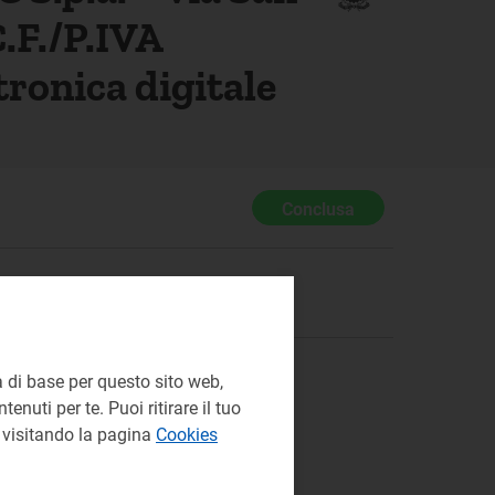
.F./P.IVA
tronica digitale
Conclusa
 di base per questo sito web,
enuti per te. Puoi ritirare il tuo
e visitando la pagina
Cookies
l 2 marzo 2026