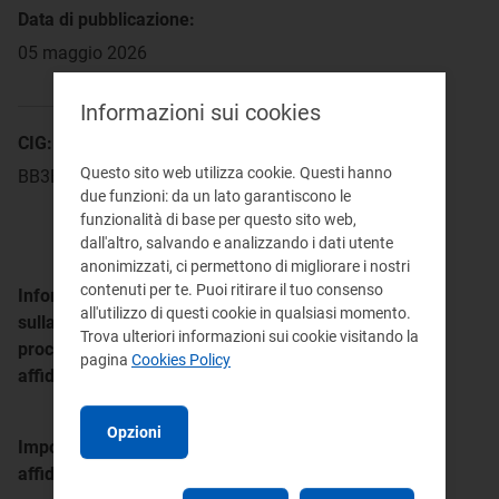
Data di pubblicazione:
05 maggio 2026
Informazioni sui cookies
CIG:
Questo sito web utilizza cookie. Questi hanno
BB3E77A023
due funzioni: da un lato garantiscono le
funzionalità di base per questo sito web,
dall'altro, salvando e analizzando i dati utente
anonimizzati, ci permettono di migliorare i nostri
contenuti per te. Puoi ritirare il tuo consenso
Informazioni
Preventivi richiesti: n. 4 (Insight
all'utilizzo di questi cookie in qualsiasi momento.
sulla
Technology Solutions S.r.l.;
Trova ulteriori informazioni sui cookie visitando la
procedura di
Softwareone Italia S.r.l.; Telecom Italia
pagina
Cookies Policy
affidamento
S.p.a.; Var Group S.p.a.) Preventivi
ricevuti: n. 1
Opzioni
Importo di
109.000,00 euro (oltre
affidamento
I.V.A.)