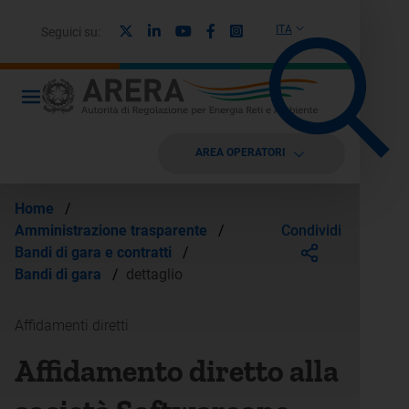
X
Linkedin
Youtube
Facebook
Instagram
ITA
Seguici su:
AREA OPERATORI
Home
/
Condividi
Amministrazione trasparente
/
Bandi di gara e contratti
/
Bandi di gara
/
dettaglio
Affidamenti diretti
Affidamento diretto alla