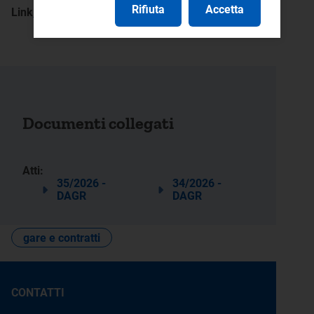
Rifiuta
Accetta
Link
BDNCP
Documenti collegati
Atti:
35/2026 -
34/2026 -
DAGR
DAGR
gare e contratti
CONTATTI