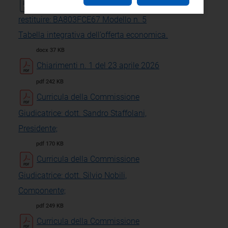
Documenti in formato word da
restituire: BA803FCE67 Modello n. 5
Tabella integrativa dell’offerta economica.
docx 37 KB
Chiarimenti n. 1 del 23 aprile 2026
pdf 242 KB
Curricula della Commissione
Giudicatrice: dott. Sandro Staffolani,
Presidente;
pdf 170 KB
Curricula della Commissione
Giudicatrice: dott. Silvio Nobili,
Componente;
pdf 249 KB
Curricula della Commissione