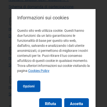
Schema di domanda di partecipazione;
docx 45 KB
Informazioni sui cookies
Documenti in formato word da
restituire: BA803FCE67 Modello n. 2
Questo sito web utilizza cookie. Questi hanno
Dichiarazione ausiliaria;
due funzioni: da un lato garantiscono le
funzionalità di base per questo sito web,
docx 40 KB
dall'altro, salvando e analizzando i dati utente
Documenti in formato word da
anonimizzati, ci permettono di migliorare i nostri
contenuti per te. Puoi ritirare il tuo consenso
restituire: BA803FCE67 Modello n. 3
all'utilizzo di questi cookie in qualsiasi momento.
Scheda miglioramento;
Trova ulteriori informazioni sui cookie visitando la
pagina
Cookies Policy
docx 35 KB
Documenti in formato word da
Opzioni
restituire: BA803FCE67 Modello n. 4
Scheda certificazione parità di genere;
docx 37 KB
Rifiuta
Accetta