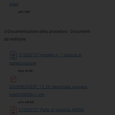
gned
pdf 2 MB
2-Documentazione della procedura - Documenti
da restituire:
215283737 modello n. 1 Istanza di
partecipazione
docx 45 KB
DGUEREQUEST_13_26_Negoziata_aggrega
toreDCOM26v1.xml
p7m 248 KB
215283737 Patto di Integrità ARERA