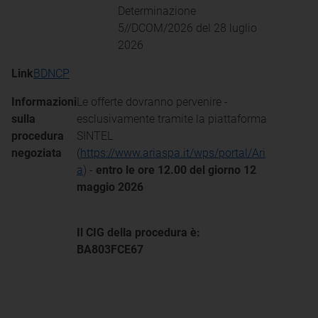
Determinazione
5//DCOM/2026 del 28 luglio
2026
Link
BDNCP
Informazioni
Le offerte dovranno pervenire -
sulla
esclusivamente tramite la piattaforma
procedura
SINTEL
negoziata
(
https://www.ariaspa.it/wps/portal/Ari
a
) -
entro le ore 12.00 del giorno 12
maggio 2026
Il CIG della procedura è:
BA803FCE67