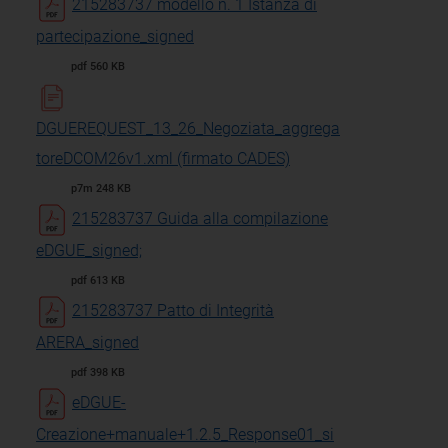
215283737 modello n. 1 Istanza di
partecipazione_signed
pdf 560 KB
DGUEREQUEST_13_26_Negoziata_aggrega
toreDCOM26v1.xml (firmato CADES)
p7m 248 KB
215283737 Guida alla compilazione
eDGUE_signed;
pdf 613 KB
215283737 Patto di Integrità
ARERA_signed
pdf 398 KB
eDGUE-
Creazione+manuale+1.2.5_Response01_si