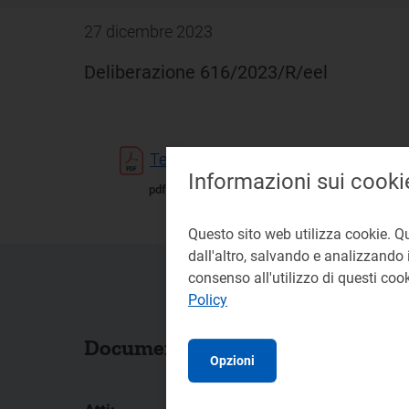
27 dicembre 2023
Deliberazione 616/2023/R/eel
Testo
Informazioni sui cooki
pdf 266 KB
Questo sito web utilizza cookie. Q
dall'altro, salvando e analizzando i
consenso all'utilizzo di questi co
Policy
Documenti collegati
Opzioni