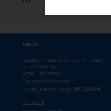
Atti:
6
CONTATTI
Sede legale: Piazza Cavour 5 - 20121 - Milano
C.F.: 97190020152
E-mail:
info@arera.it
Pec:
protocollo@pec.arera.it
800.166.654
Numero verde consumatori:
Altri contatti
Iscrizione alla newsletter