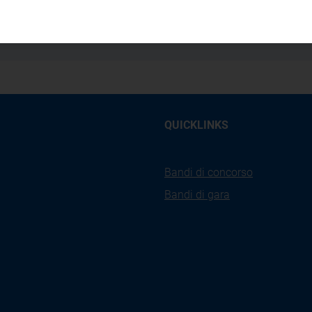
16/2023/R/eel
QUICKLINKS
Bandi di concorso
Bandi di gara