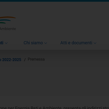
ti
Chi siamo
Atti e documenti
Premessa
co 2022-2025
/
ne per Energia Reti e Ambiente presenta gli indirizzi stra