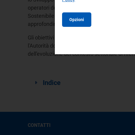
operatori dei settori ambiente ed energia. Le t
Sostenibile dell'Agenda 2030 nonché gli specif
Opzioni
approfondimenti all'
O.S.6
del Quadro Strategi
Gli obiettivi strategici e le linee di intervent
l'Autorità dovrà mettere in campo, ma rappresent
dell'evoluzione del contesto settoriale di rif
Indice
CONTATTI