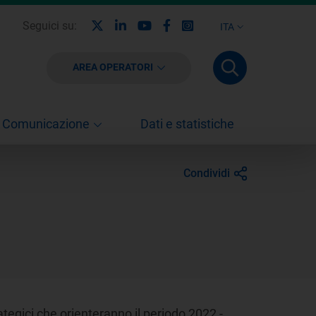
X
Linkedin
Youtube
Facebook
Instagram
Seguici su:
ITA
AREA OPERATORI
Comunicazione
Dati e statistiche
Condividi
tegici che orienteranno il periodo 2022 -