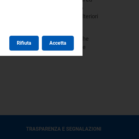
gico e gli obiettivi per lo Sviluppo
sente documento. Si rimanda, per ulteriori
 il quadro delle molteplici azioni, che
Rifiuta
Accetta
re in via prioritaria, anche alla luce
TRASPARENZA E SEGNALAZIONI