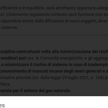
fficiente e in equilibrio, sarà altrettanto opportuno adeg
itori. L'intervento regolatorio richiesto sarà funzione non
a dipenderà anche dalla diffusione di nuovi soggetti, diver
i sistema.
ciplina contrattuale volta alla minimizzazione dei rischi
 venditori puri
(es. le Comunità energetiche, e gli aggrega
i a minimizzare il rischio di sistema in caso di inademp
onoscimento di mancati incassi degli oneri generali e
ormative previste (es. dalla legge 29 luglio 2021, n. 108) 
iliera.
anzie per il settore del gas naturale.
es