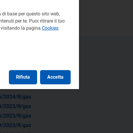
 di base per questo sito web,
enuti per te. Puoi ritirare il tuo
e visitando la pagina
Cookies
Rifiuta
Accetta
3/2025/R/eel
1/2025/R/eel
6/2024/R/gas
3/2023/R/gas
5/2023/R/gas
9/2023/R/gas