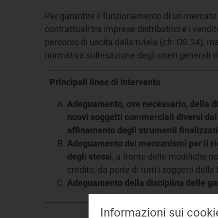
Per garantire il funzionamento di un mercato e
contrattuali tra imprese distributrici e i vend
percorso di uscita dalla tutela (cfr. OS.24), m
normativa sull'esazione degli oneri generali d
Principali linee di intervento
Adeguamento, ove necessario, della dis
nuovi soggetti commerciali diversi dai
affinamento degli strumenti finalizzat
Adeguamento dei meccanismi per il ric
degli stessi
, a fronte delle modifiche n
credito, da parte di tutti i soggetti della f
Adeguamento della disciplina delle gar
Informazioni sui cooki