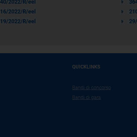
40/2022/R/eel
36
16/2022/R/eel
21
19/2022/R/eel
29
QUICKLINKS
Bandi di concorso
Bandi di gara