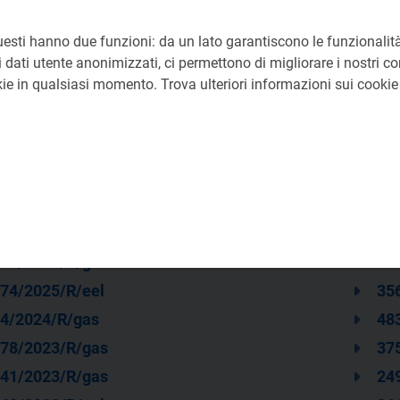
uesti hanno due funzioni: da un lato garantiscono le funzionalità
 dati utente anonimizzati, ci permettono di migliorare i nostri cont
okie in qualsiasi momento. Trova ulteriori informazioni sui cooki
60/2025/R/gas
33
22/2025/R/gas
17
74/2025/R/eel
35
4/2024/R/gas
48
78/2023/R/gas
37
41/2023/R/gas
24