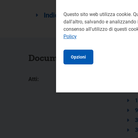
Indice
Questo sito web utilizza cookie. Q
dall'altro, salvando e analizzando i
consenso all'utilizzo di questi co
Policy
Documenti collegati
Opzioni
Atti:
3
2
1
9
3
3