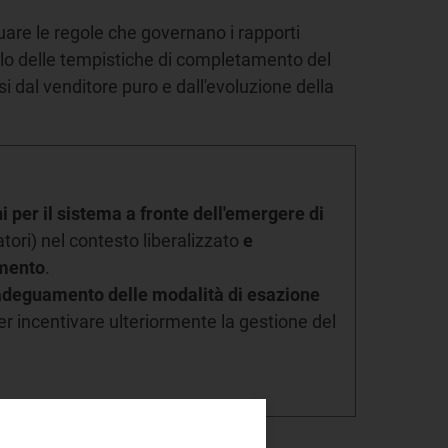
uare le regole che governano i rapporti
 solo delle tempistiche di completamento del
si dal venditore puro e dall'evoluzione della
 per il sistema a fronte dell'emergere di
tori) nel contesto liberalizzato
e
imento
.
 adeguamento delle modalità di esazione
per incentivare ulteriormente la gestione del