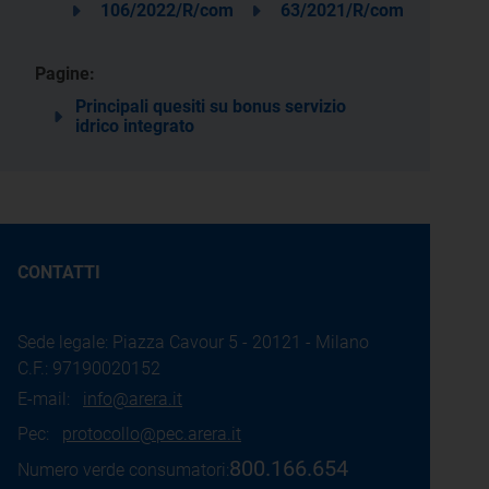
106/2022/R/com
63/2021/R/com
Pagine:
Principali quesiti su bonus servizio
idrico integrato
CONTATTI
Sede legale: Piazza Cavour 5 - 20121 - Milano
C.F.: 97190020152
E-mail:
info@arera.it
Pec:
protocollo@pec.arera.it
800.166.654
Numero verde consumatori: