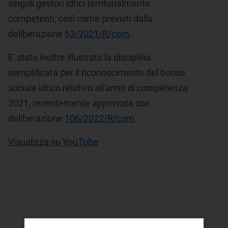
singoli gestori idrici territorialmente
competenti, così come previsti dalla
deliberazione
63/2021/R/com
.
E' stata inoltre illustrata la disciplina
semplificata per il riconoscimento del bonus
sociale idrico relativo all'anno di competenza
2021, recentemente approvata con
deliberazione
106/2022/R/com
.
Visualizza su YouTube