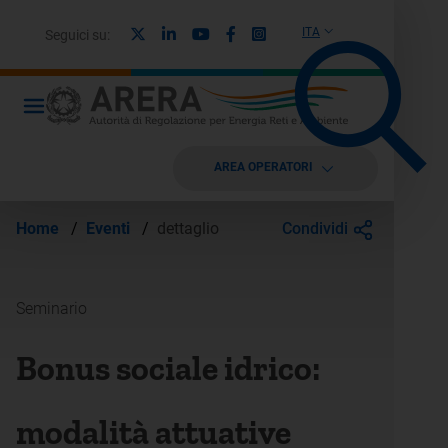
X
Linkedin
Youtube
Facebook
Instagram
ITA
Seguici su:
AREA OPERATORI
Condividi
Home
/
Eventi
/
dettaglio
Seminario
Bonus sociale idrico:
modalità attuative