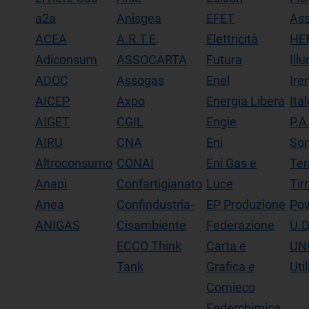
a2a
Anisgea
EFET
As
ACEA
A.R.T.E
.
Elettricità
HE
Adiconsum
ASSOCARTA
Futura
Ill
ADOC
Assogas
Enel
Ire
AICEP
Axpo
Energia Libera
Ita
AIGET
CGIL
Engie
P.A
AIRU
CNA
Eni
Sor
Altroconsumo
CONAI
Eni Gas e
Ter
Anapi
Confartigianato
Luce
Tir
Anea
Confindustria-
EP Produzione
Po
ANIGAS
Cisambiente
Federazione
U.D
ECCO Think
Carta e
UN
Tank
Grafica e
Util
Comieco
Federchimica