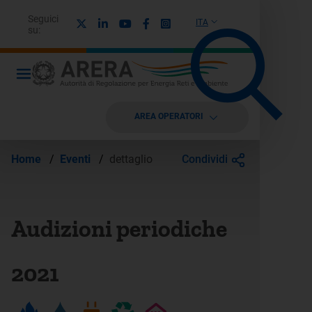
Seguici
X
Linkedin
Youtube
Facebook
Instagram
ITA
su:
AREA OPERATORI
Condividi
Home
/
Eventi
/
dettaglio
Audizioni periodiche
2021