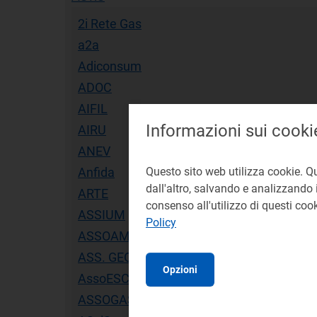
2i Rete Gas
a2a
Adiconsum
ADOC
AIFIL
Informazioni sui cooki
AIRU
ANEV
Anfida
Questo sito web utilizza cookie. Q
dall'altro, salvando e analizzando i
ARTE
consenso all'utilizzo di questi co
ASSIUM
Policy
ASSOAMBIENTE
ASS. GEOTERMIA ZERO EMISSIONIASSOC
Opzioni
AssoESCo
ASSOGAS