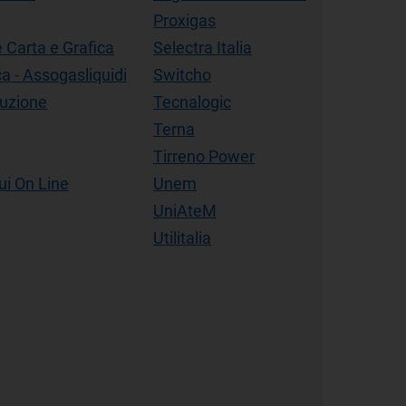
Proxigas
 Carta e Grafica
Selectra Italia
a - Assogasliquidi
Switcho
buzione
Tecnalogic
Terna
Tirreno Power
i On Line
Unem
UniAteM
Utilitalia