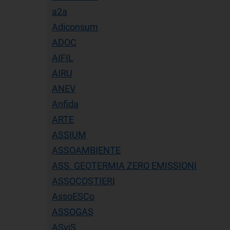
a2a
Adiconsum
ADOC
AIFIL
AIRU
ANEV
Anfida
ARTE
ASSIUM
ASSOAMBIENTE
ASS. GEOTERMIA ZERO EMISSIONI
ASSOCOSTIERI
AssoESCo
ASSOGAS
ASviS