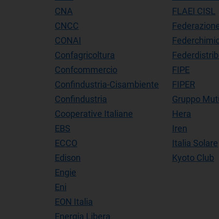
CNA
FLAEI CISL
CNCC
Federazione
CONAI
Federchimic
Confagricoltura
Federdistri
Confcommercio
FIPE
Confindustria-Cisambiente
FIPER
Confindustria
Gruppo Mutu
Cooperative Italiane
Hera
EBS
Iren
ECCO
Italia Solare
Edison
Kyoto Club
Engie
Eni
EON Italia
Energia Libera