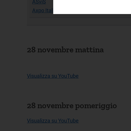
ASviS
Axpo Italia
28 novembre mattina
Visualizza su YouTube
28 novembre pomeriggio
Visualizza su YouTube