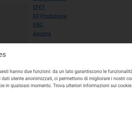
EFET
EP Produzione
ERG
ènostra
es
uesti hanno due funzioni: da un lato garantiscono le funzionalità
 dati utente anonimizzati, ci permettono di migliorare i nostri cont
okie in qualsiasi momento. Trova ulteriori informazioni sui cooki
OSTIERI