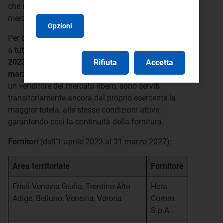
che non hanno un fornitore di energia elettrica sul
mercato libero.
Opzioni
Per questi clienti la data di attivazione del Servizio
a tutele graduali è stata prorogata al
1° aprile
2023
. Nel periodo
tra il 1° gennaio 2023 e il 31
Rifiuta
Accetta
marzo 2023
coloro che ancora non hanno scelto
un venditore del mercato libero, sono serviti
transitoriamente ancora dal proprio esercente la
maggior tutela, alle stesse condizioni attive,
garantendo così la continuità della fornitura.
Fornitori
(dall'1 aprile 2023 al 31 marzo 2027):
Area territoriale
Fornitore
Friuli-Venezia Giulia, Trentino-Alto
Hera
Adige, Belluno, Venezia, Verona
Comm
S.p.A.