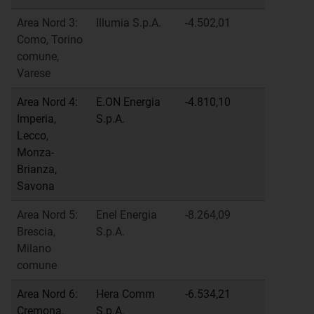
Area Nord 3:
Illumia S.p.A.
-4.502,01
Como, Torino
comune,
Varese
Area Nord 4:
E.ON Energia
-4.810,10
Imperia,
S.p.A.
Lecco,
Monza-
Brianza,
Savona
Area Nord 5:
Enel Energia
-8.264,09
Brescia,
S.p.A.
Milano
comune
Area Nord 6:
Hera Comm
-6.534,21
Cremona,
S.p.A.