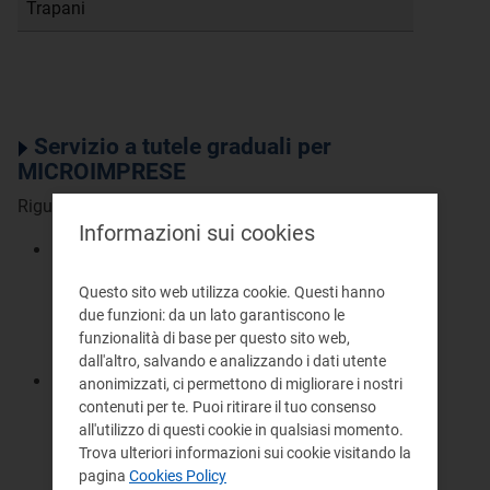
Trapani
Servizio a tutele graduali per
MICROIMPRESE
Riguarda:
Informazioni sui cookies
Le microimprese
(meno di 10 dipendenti e
fatturato annuo non superiore a 2 milioni di
Questo sito web utilizza cookie. Questi hanno
euro) titolari di soli punti di prelievo
due funzioni: da un lato garantiscono le
con
potenza contrattualmente impegnata
non
funzionalità di base per questo sito web,
superiore a 15 kW;
dall'altro, salvando e analizzando i dati utente
I clienti non domestici diversi dalle
anonimizzati, ci permettono di migliorare i nostri
microimprese
titolari di soli punti di prelievo
contenuti per te. Puoi ritirare il tuo consenso
all'utilizzo di questi cookie in qualsiasi momento.
con potenza contrattualmente impegnata non
Trova ulteriori informazioni sui cookie visitando la
superiore a 15 kW.
pagina
Cookies Policy