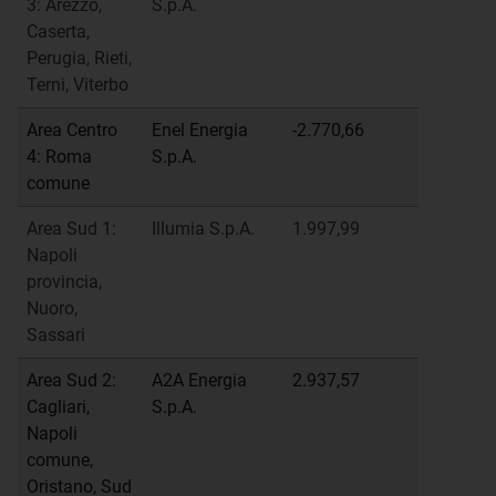
3: Arezzo,
S.p.A.
Caserta,
Perugia, Rieti,
Terni, Viterbo
Area Centro
Enel Energia
-2.770,66
4: Roma
S.p.A.
comune
Area Sud 1:
Illumia S.p.A.
1.997,99
Napoli
provincia,
Nuoro,
Sassari
Area Sud 2:
A2A Energia
2.937,57
Cagliari,
S.p.A.
Napoli
comune,
Oristano, Sud