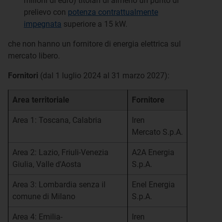
milioni di euro) titolari di almeno un punto di
prelievo con
potenza contrattualmente
impegnata
superiore a 15 kW.
che non hanno un fornitore di energia elettrica sul
mercato libero.
Fornitori
(dal 1 luglio 2024 al 31 marzo 2027):
Area territoriale
Fornitore
Area 1: Toscana, Calabria
Iren
Mercato S.p.A.
Area 2: Lazio, Friuli-Venezia
A2A Energia
Giulia, Valle d'Aosta
S.p.A.
Area 3: Lombardia senza il
Enel Energia
comune di Milano
S.p.A.
Area 4: Emilia-
Iren