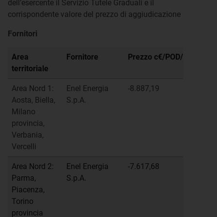
dell’esercente il Servizio Tutele Graduali e il
corrispondente valore del prezzo di aggiudicazione
Fornitori
Area
Fornitore
Prezzo c€/POD/anno
territoriale
Area Nord 1:
Enel Energia
-8.887,19
Aosta, Biella,
S.p.A.
Milano
provincia,
Verbania,
Vercelli
Area Nord 2:
Enel Energia
-7.617,68
Parma,
S.p.A.
Piacenza,
Torino
provincia