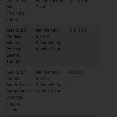
Area Sud 5:
Edison Energia
-19.183,00
Bari,
S.p.A.
Frosinone,
Latina
Area Sud 6:
Iren Mercato
-3.211,90
Brindisi,
S.p.A e
Matera,
Salerno Energia
Potenza,
Vendite S.p.A.
Salerno,
Taranto
Area Sud 7:
Iren Mercato
-890,01
Barletta-
S.p.A e
Andria-Trani,
Salerno Energia
Campobasso,
Vendite S.p.A.
Cosenza,
Foggia,
Isernia