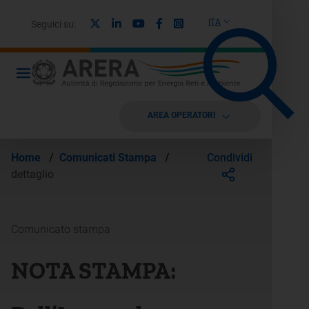
X
Linkedin
Youtube
Facebook
Instagram
ITA
Seguici su:
AREA OPERATORI
Condividi
Home
/
Comunicati Stampa
/
dettaglio
Comunicato stampa
NOTA STAMPA: