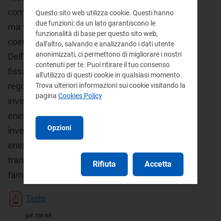
competitività non sono obiettivi alternativi,
Questo sito web utilizza cookie. Questi hanno
due funzioni: da un lato garantiscono le
ma vanno tenuti insieme dentro una strategia
funzionalità di base per questo sito web,
coerente di lungo periodo - ha dichiarato
dall'altro, salvando e analizzando i dati utente
anonimizzati, ci permettono di migliorare i nostri
Dell’Acqua “In tale prospettiva è opportuno
contenuti per te. Puoi ritirare il tuo consenso
fissare alcune priorità: qualità e stabilità della
all'utilizzo di questi cookie in qualsiasi momento.
regolazione, necessarie per attrarre
Trova ulteriori informazioni sui cookie visitando la
pagina
Cookies Policy
investimenti e per costruire indipendenza
energetica e competitività, accelerare sugli
Opzioni
investimenti infrastrutturali per la sicurezza
energetica e per integrare rinnovabili, una
transizione economicamente sostenibile per
Rifiuta
Accetta
famiglie e imprese”.
Testo
pdf 100 KB