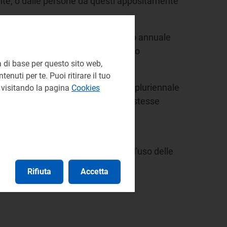
tante, o dalle persone da questi appositamente
ta all’anno solare 2025, del Rapporto annuale
6.3 del TIUF), indicando nell’oggetto
 di base per questo sito web,
conomicità della gestione”.
enuti per te. Puoi ritirare il tuo
 e del Piano di sviluppo annuale e pluriennale
e visitando la pagina
Cookies
o nei precedenti comunicati, che le stesse
ligo, ai sensi del TIUF, quello di
rità.
mativa di riferimento e il manuale d'uso delle
Rifiuta
Accetta