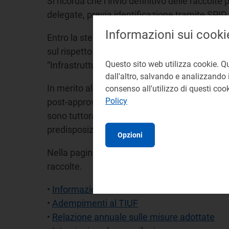
Si ricorda che l’invio definitivo delle racco
delegate, previa identificazione tramite SPID 
Informazioni sui cooki
Entro la stessa data dovrà essere inviata tram
sul rispetto degli obblighi della disciplina di
Questo sito web utilizza cookie. Q
“Infrastrutture - Rapporto annuale sul rispetto
dall'altro, salvando e analizzando i
In merito alle raccolte telematiche relative a
consenso all'utilizzo di questi co
Policy
post-approvazione, previsti dalle lettere b) e
sono tuttora sospese. Pertanto, nel perdurare
predisposizione dei Piani e di messa a disposi
Opzioni
Nella pagina del sito internet dell’Autorità d
raccolte.
•
Informazioni di stato
•
Adempimenti al TIUF
•
Relazione annuale sulle misure adottate