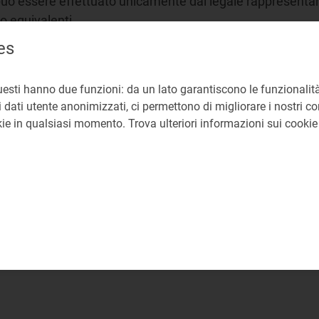
lte può essere effettuato unicamente dal legale rappresen
o equivalenti.
es
ite PEC all’indirizzo info@arera.it l’edizione 2026, riferi
 accesso di terzi e sull’economicità della gestione (comma 
uesti hanno due funzioni: da un lato garantiscono le funzionalità
 degli obblighi della disciplina di accesso di terzi e sull’e
 dati utente anonimizzati, ci permettono di migliorare i nostri cont
l Piano di sviluppo annuale e pluriennale pre-approvazione
okie in qualsiasi momento. Trova ulteriori informazioni sui cooki
 c) del comma 14.2 del TIUF, si ricorda, come già riportat
 della sospensione delle raccolte, permane come unico obb
zione degli stessi solo previa richiesta da parte dell’Auto
edicata alla separazione funzionale sono disponibili la nor