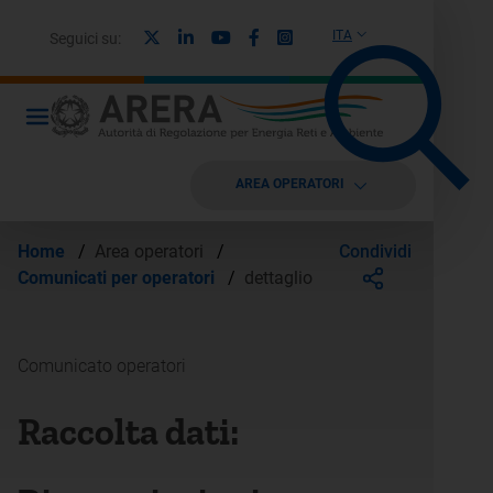
X
Linkedin
Youtube
Facebook
Instagram
ITA
Seguici su:
AREA OPERATORI
Condividi
Home
/
Area operatori
/
Comunicati per operatori
/
dettaglio
Comunicato operatori
Raccolta dati: