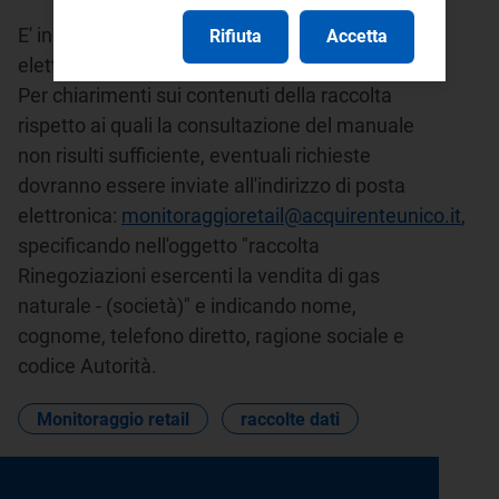
E' inoltre disponibile l'indirizzo di posta
Rifiuta
Accetta
elettronica:
infoanagrafica@arera.it
.
Per chiarimenti sui contenuti della raccolta
rispetto ai quali la consultazione del manuale
non risulti sufficiente, eventuali richieste
dovranno essere inviate all'indirizzo di posta
elettronica:
monitoraggioretail@acquirenteunico.it
,
specificando nell'oggetto "raccolta
Rinegoziazioni esercenti la vendita di gas
naturale - (società)" e indicando nome,
cognome, telefono diretto, ragione sociale e
codice Autorità.
Monitoraggio retail
raccolte dati