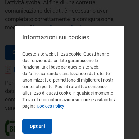
l'attività svolta. Al fine di una corretta
comunicazione dei dati, è necessario aver
completato correttamente la configurazione
mediante l'
Anagrafica venditori
.
Informazioni sui cookies
Compilazione moduli
Questo sito web utilizza cookie. Questi hanno
due funzioni: da un lato garantiscono le
funzionalità di base per questo sito web,
Istruzioni per la compilazione
dall'altro, salvando e analizzando i dati utente
anonimizzati, ci permettono di migliorare i nostri
Per eventuale supporto tecnico sulla raccolta
contenuti per te. Puoi ritirare il tuo consenso
dati e sull'Anagrafica Operatori, è possibile
all'utilizzo di questi cookie in qualsiasi momento.
contattare il numero verde attivo dal lunedì al
Trova ulteriori informazioni sui cookie visitando la
pagina
Cookies Policy
venerdì dalle 8.00 alle 20.00.
Opzioni