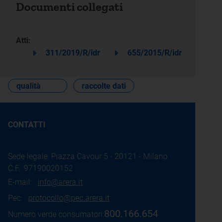
Documenti collegati
Atti:
311/2019/R/idr
655/2015/R/idr
qualità
raccolte dati
CONTATTI
Sede legale: Piazza Cavour 5 - 20121 - Milano
C.F.: 97190020152
E-mail:
info@arera.it
Pec:
protocollo@pec.arera.it
800.166.654
Numero verde consumatori: