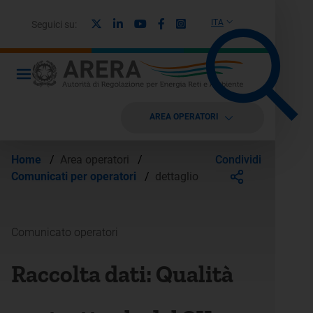
X
Linkedin
Youtube
Facebook
Instagram
ITA
Seguici su:
AREA OPERATORI
Condividi
Home
/
Area operatori
/
Comunicati per operatori
/
dettaglio
Comunicato operatori
Raccolta dati: Qualità