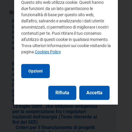
trasparenza delle bollette elettriche
Questo sito web utilizza cookie. Questi hanno
due funzioni: da un lato garantiscono le
Riferimenti normativi:
funzionalità di base per questo sito web,
dall'altro, salvando e analizzando i dati utente
Regolamento (UE) 2017/459 della
Commissione, del 16 marzo 2017, che
anonimizzati, ci permettono di migliorare i nostri
istituisce un codice di rete relativo ai
contenuti per te. Puoi ritirare il tuo consenso
meccanismi di allocazione di capacità
all'utilizzo di questi cookie in qualsiasi momento.
nei sistemi di trasporto del gas e che
Trova ulteriori informazioni sui cookie visitando la
abroga il regolamento (UE) n. 984/2013
pagina
Cookies Policy
Modifiche al Testo integrato della
Disciplina del mercato elettrico
Misure urgenti per l'apertura dei cantieri,
la realizzazione delle opere pubbliche, la
Opzioni
digitalizzazione del Paese, la
semplificazione burocratica,
l'emergenza del dissesto idrogeologico e
per la ripresa delle attivita' produttive.
Rifiuta
Accetta
Regolamento (CE) n. 713/2009 del
Parlamento europeo e del Consiglio, del
13 luglio 2009 , che istituisce un'Agenzia
per la cooperazione fra i regolatori
nazionali dell'energia (Testo rilevante ai
fini del SEE)
Criteri per il finanziamento di progetti