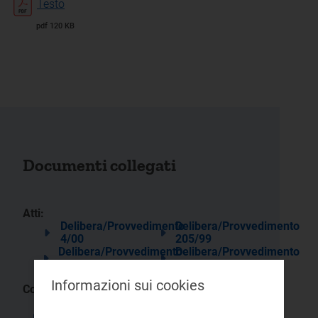
Testo
pdf 120 KB
Documenti collegati
Atti:
Delibera/Provvedimento
Delibera/Provvedimento
4/00
205/99
Delibera/Provvedimento
Delibera/Provvedimento
206/99
204/99
Informazioni sui cookies
Comunicati stampa:
Direttiva dell'Autorità per la