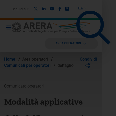
X
Linkedin
Youtube
Facebook
Instagram
ITA
Seguici su:
AREA OPERATORI
Condividi
Home
/
Area operatori
/
Comunicati per operatori
/
dettaglio
Comunicato operatori
Modalità applicative