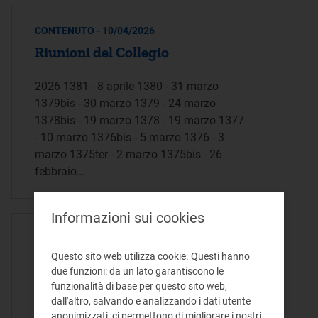
CONTENUTO - 10/04/2026
Riunioni del Collegio
2026 1381 - 8 aprile 1380 - 31 marzo
1379bis - 30 marzo 1379 - 24 marzo
1378bis - 19 marzo 1378 - 19 marzo 1377
- 10 marzo 1376bis - 5 marzo 1376 - 3
marzo 1375ter - 2 marzo 1375bis - 26
febbraio…
Informazioni sui cookies
- 10/04/2026
1381.pdf
Questo sito web utilizza cookie. Questi hanno
due funzioni: da un lato garantiscono le
funzionalità di base per questo sito web,
ESITO 1381a RIUNIONE D’AUTORITÀ Il
dall'altro, salvando e analizzando i dati utente
giorno 8 aprile 2026 si è riunito, ai sensi
anonimizzati, ci permettono di migliorare i nostri