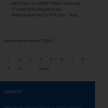
NATURALE AI CLIENTI FINALI Valido dal
1° aprile 2026 Allegato A alla
deliberazione 366/2018/R/com - Testo…
Search results until of 22867
1
2
3
4
5
6
7
8
9
10
»
Ultima
CONTATTI
Sede legale: Piazza Cavour 5 - 20121 - Milano