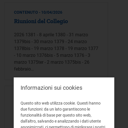
CONTENUTO - 10/04/2026
Riunioni del Collegio
2026 1381 - 8 aprile 1380 - 31 marzo
1379bis - 30 marzo 1379 - 24 marzo
1378bis - 19 marzo 1378 - 19 marzo 1377
- 10 marzo 1376bis - 5 marzo 1376 - 3
marzo 1375ter - 2 marzo 1375bis - 26
febbraio…
Informazioni sui cookies
- 10/04/2026
1381.pdf
Questo sito web utilizza cookie. Questi hanno
due funzioni: da un lato garantiscono le
funzionalità di base per questo sito web,
ESITO 1381a RIUNIONE D’AUTORITÀ Il
dall'altro, salvando e analizzando i dati utente
giorno 8 aprile 2026 si è riunito, ai sensi
anonimizzati, ci permettono di migliorare i nostri