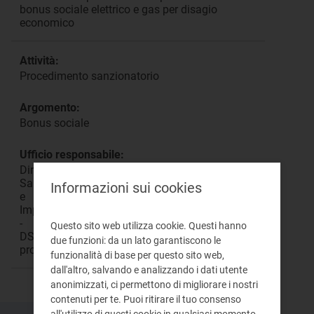
bonus sociale elettrico e gas per disagio
economico
Attività:
Procedimento sanzionatorio
Argomento:
Bonus sociale
Ufficio responsabile:
Direzione
Sanzioni
Informazioni sui cookies
e
Impegni
-
Questo sito web utilizza cookie. Questi hanno
DSAI
due funzioni: da un lato garantiscono le
protocollo@pec.arera.it
funzionalità di base per questo sito web,
dall'altro, salvando e analizzando i dati utente
anonimizzati, ci permettono di migliorare i nostri
contenuti per te. Puoi ritirare il tuo consenso
all'utilizzo di questi cookie in qualsiasi momento.