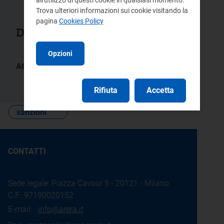
Trova ulteriori informazioni sui cookie visitando la
pagina
Cookies Policy
Documenti collegati
Opzioni
Atti:
433/2024/E/com
Rifiuta
Accetta
sanzioni
CONTATTI
Sede legale: Piazza Cavour 5 - 20121 - Milano
C.F.: 97190020152
E-mail:
info@arera.it